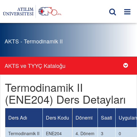
AKTS - Termodinamik II
AKTS ve TYYÇ Kataloğu
Termodinamik II
(ENE204) Ders Detayları
Ders Adı
Ders Kodu
Dönemi
Saati
Uygulam
Termodinamik II
ENE204
4. Dönem
3
0