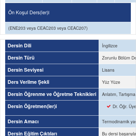
Ön Koşul Ders(ler)i
(ENE203 veya CEAC203 veya CEAC207)
Dersin Dili
İngilizce
Dersin Türü
Zorunlu Bölüm De
Dersin Seviyesi
Lisans
Ders Verilme Şekli
Yüz Yüze
Dersin Öğrenme ve Öğretme Teknikleri
Anlatım, Tartışma
Dersin Öğretmen(ler)i
Dr. Öğr. Ü
Dersin Amacı
Termodinamik yasa
Dersin Eğitim Çıktıları
Bu dersi başarıyl