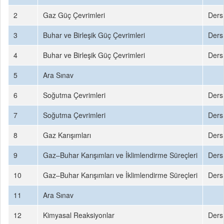
2
Gaz Güç Çevrimleri
Ders 
3
Buhar ve Birleşik Güç Çevrimleri
Ders 
4
Buhar ve Birleşik Güç Çevrimleri
Ders 
5
Ara Sınav
6
Soğutma Çevrimleri
Ders 
7
Soğutma Çevrimleri
Ders 
8
Gaz Karışımları
Ders 
9
Gaz–Buhar Karışımları ve İklimlendirme Süreçleri
Ders 
10
Gaz–Buhar Karışımları ve İklimlendirme Süreçleri
Ders 
11
Ara Sınav
12
Kimyasal Reaksiyonlar
Ders 