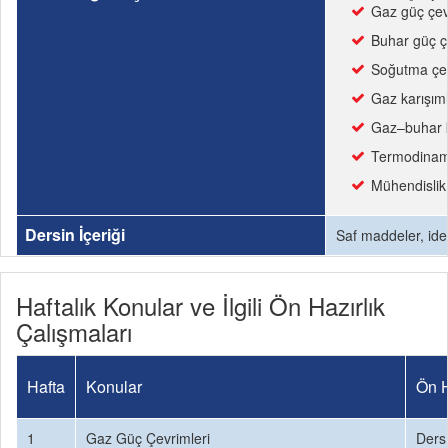
Gaz güç çevr
Buhar güç çe
Soğutma çev
Gaz karışıml
Gaz–buhar ka
Termodinami
Mühendislik
Dersin İçeriği
Saf maddeler, idea
Haftalık Konular ve İlgili Ön Hazırlık
Çalışmaları
Hafta
Konular
Ön H
1
Gaz Güç Çevrimleri
Ders 