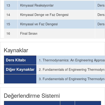
13
Kimyasal Reaksiyonlar
Ders 
14
Kimyasal Denge ve Faz Dengesi
Ders 
15
Kimyasal ve Faz Dengesi
Ders 
16
Final Sınavı
Kaynaklar
Ders Kitabı
1. Thermodynamics: An Engineering Approach
Diğer Kaynaklar
2. Fundamentals of Engineering Thermodyna
3. Fundamentals of Engineering Thermodynam
Değerlendirme Sistemi