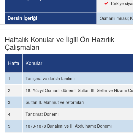
Türkiye siyas
Dersin İçeriği
Osmanlı mirası; Ke
Haftalık Konular ve İlgili Ön Hazırlık
Çalışmaları
Hafta
Konular
1
Tanışma ve dersin tanıtımı
2
18. Yüzyıl Osmanlı dönemi, Sultan III. Selim ve Nizamı C
3
Sultan II. Mahmut ve reformları
4
Tanzimat Dönemi
5
1873-1878 Bunalımı ve II. Abdülhamit Dönemi