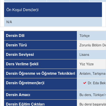
Ön Koşul Ders(ler)i
N/A
Dersin Dili
Türkçe
Dersin Türü
Zorunlu Bölüm De
Dersin Seviyesi
Lisans
Ders Verilme Şekli
Yüz Yüze
Dersin Öğrenme ve Öğretme Teknikleri
Anlatım, Tartışma
Dersin Öğretmen(ler)i
Dr. Eda Bek
Dersin Amacı
Bu ders, Türkiye’n
Dersin Eğitim Çıktıları
Bu dersi başarıyl