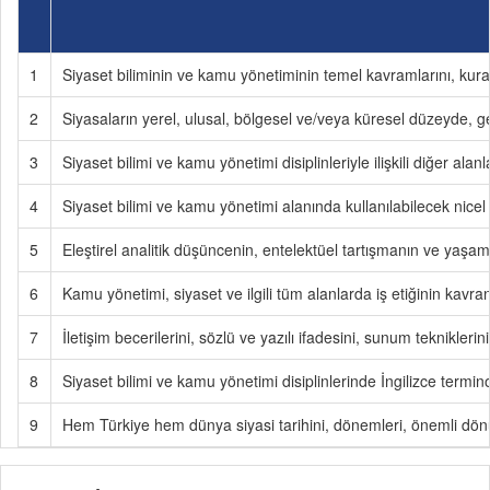
1
Siyaset biliminin ve kamu yönetiminin temel kavramlarını, kuraml
2
Siyasaların yerel, ulusal, bölgesel ve/veya küresel düzeyde, g
3
Siyaset bilimi ve kamu yönetimi disiplinleriyle ilişkili diğer alanl
4
Siyaset bilimi ve kamu yönetimi alanında kullanılabilecek nicel
5
Eleştirel analitik düşüncenin, entelektüel tartışmanın ve yaşam 
6
Kamu yönetimi, siyaset ve ilgili tüm alanlarda iş etiğinin kavra
7
İletişim becerilerini, sözlü ve yazılı ifadesini, sunum tekniklerin
8
Siyaset bilimi ve kamu yönetimi disiplinlerinde İngilizce termino
9
Hem Türkiye hem dünya siyasi tarihini, dönemleri, önemli dönüm 