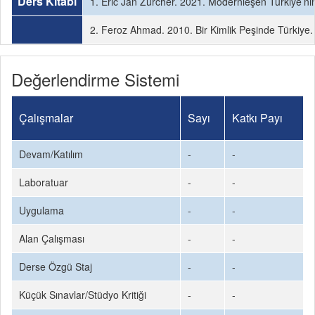
Ders Kitabı
1. Eric Jan Zürcher. 2021. Modernleşen Türkiye’nin 
2. Feroz Ahmad. 2010. Bir Kimlik Peşinde Türkiye. İ
Değerlendirme Sistemi
Çalışmalar
Sayı
Katkı Payı
Devam/Katılım
-
-
Laboratuar
-
-
Uygulama
-
-
Alan Çalışması
-
-
Derse Özgü Staj
-
-
Küçük Sınavlar/Stüdyo Kritiği
-
-