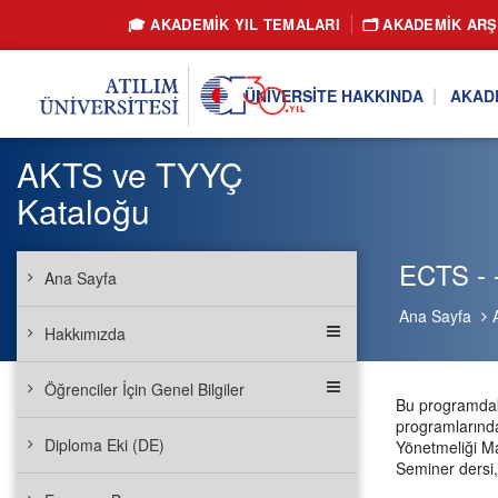
🎓 AKADEMİK YIL TEMALARI
🗂️ AKADEMIK ARŞ
ÜNIVERSITE HAKKINDA
AKAD
AKTS ve TYYÇ
Kataloğu
ECTS - -
Ana Sayfa
Ana Sayfa
Hakkımızda
Öğrenciler İçin Genel Bilgiler
Bu programdaki
programlarında
Diploma Eki (DE)
Yönetmeliği Ma
Seminer dersi,