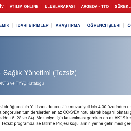
IV
ATILIM ONLINE
ULUSLARARASI
ARGEDA - TTO
SÜREKL
EMIK
İDARI BIRIMLER
ARAŞTIRMA
ÖĞRENCI İŞLERI
Ö
 Sağlık Yönetimi (Tezsiz)
AKTS ve TYYÇ Kataloğu
 bir öğrencinin Y. Lisans derecesi ile mezuniyeti için 4.00 üzerinden 
 öngörülen tüm derslerden en az CC/S/EX notu alarak başarılı olması g
dde 18, 22 ve 24). Mezuniyet için kazanılması gereken en az AKTS kred
 Tezsiz programda ise Bitirme Projesi koşullarının yerine getirilmesi ge