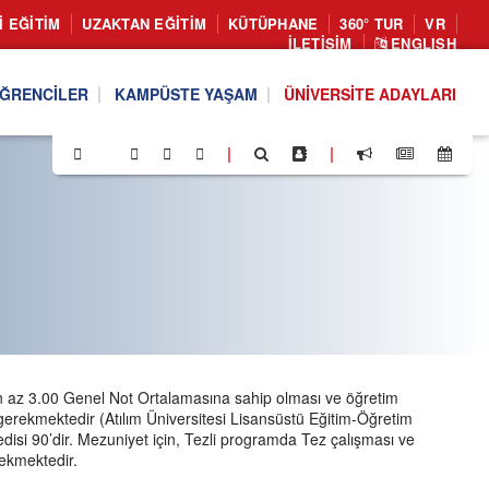
I EĞITIM
UZAKTAN EĞITIM
KÜTÜPHANE
360° TUR
VR
İLETIŞIM
ENGLISH
ĞRENCILER
KAMPÜSTE YAŞAM
ÜNIVERSITE ADAYLARI
|
|
en az 3.00 Genel Not Ortalamasına sahip olması ve öğretim
erekmektedir (Atılım Üniversitesi Lisansüstü Eğitim-Öğretim
isi 90’dir. Mezuniyet için, Tezli programda Tez çalışması ve
rekmektedir.