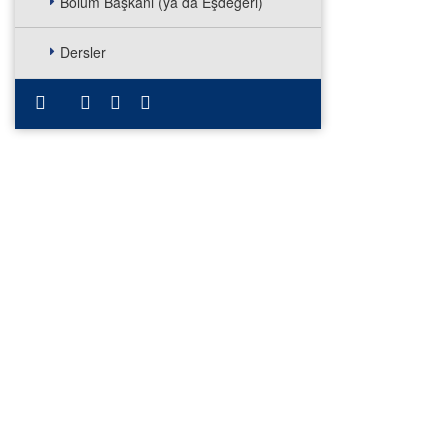
Bölüm Başkanı (ya da Eşdeğeri)
Dersler