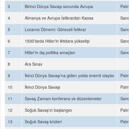
3
Birinci Dünya Savaşı sonunda Avrupa
Palm
4
Almanya ve Avrupa İstikrardan Kaosa
Sand
5
Locarno Dönemi: Göreceli İstikrar
Sand
6
1930'larda Hitler'in iktidara yükselişi
Sand
7
Hitler'in dış politika amaçları
Sand
8
Ara Sınav
9
İkinci Dünya Savaşı'na giden yolda önemli olaylar
Palm
10
İkinci Dünya Savaşı
Palm
11
Savaş Zamanı konferans ve düzenlemeler
Sand
12
Soğuk Savaş'ın başlangıcı
Palm
13
Soğuk Savaş krizleri
Palm