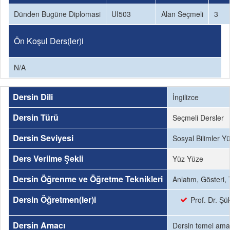
Dünden Bugüne Diplomasi
UI503
Alan Seçmeli
3
Ön Koşul Ders(ler)i
N/A
Dersin Dili
İngilizce
Dersin Türü
Seçmeli Dersler
Dersin Seviyesi
Sosyal Bilimler Y
Ders Verilme Şekli
Yüz Yüze
Dersin Öğrenme ve Öğretme Teknikleri
Anlatım, Gösteri,
Dersin Öğretmen(ler)i
Prof. Dr. Şü
Dersin Amacı
Dersin temel amac