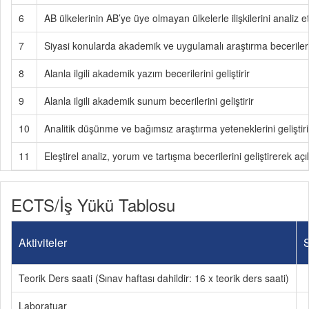
6
AB ülkelerinin AB’ye üye olmayan ülkelerle ilişkilerini analiz 
7
Siyasi konularda akademik ve uygulamalı araştırma becerilerini
8
Alanla ilgili akademik yazım becerilerini geliştirir
9
Alanla ilgili akademik sunum becerilerini geliştirir
10
Analitik düşünme ve bağımsız araştırma yeteneklerini geliştiri
11
Eleştirel analiz, yorum ve tartışma becerilerini geliştirerek aç
ECTS/İş Yükü Tablosu
Aktiviteler
S
Teorik Ders saati (Sınav haftası dahildir: 16 x teorik ders saati)
Laboratuar