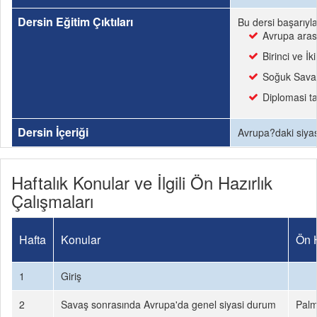
Dersin Eğitim Çıktıları
Bu dersi başarıyl
Avrupa aras
Birinci ve İ
Soğuk Savaş 
Diplomasi ta
Dersin İçeriği
Avrupa?daki siyas
Haftalık Konular ve İlgili Ön Hazırlık
Çalışmaları
Hafta
Konular
Ön H
1
Giriş
2
Savaş sonrasında Avrupa'da genel siyasi durum
Palm