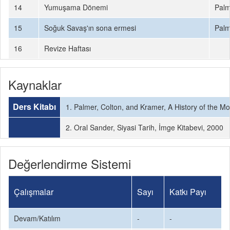
14
Yumuşama Dönemi
Palm
15
Soğuk Savaş'ın sona ermesi
Palm
16
Revize Haftası
Kaynaklar
Ders Kitabı
1. Palmer, Colton, and Kramer, A History of the 
2. Oral Sander, Siyasi Tarih, İmge Kitabevi, 2000
Değerlendirme Sistemi
Çalışmalar
Sayı
Katkı Payı
Devam/Katılım
-
-