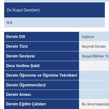
Ön Koşul Ders(ler)i
N/A
Dersin Dili
İngilizce
Dersin Türü
Seçmeli Dersler
Dersin Seviyesi
Sosyal Bilimler Y
Ders Verilme Şekli
Dersin Öğrenme ve Öğretme Teknikleri
.
Dersin Öğretmen(ler)i
Dersin Amacı
Dersin Eğitim Çıktıları
Bu dersi başarıyl