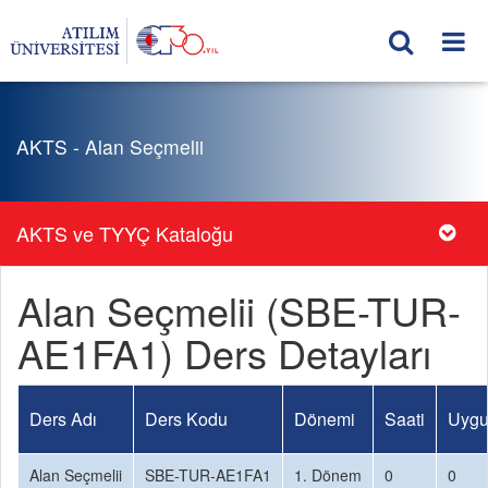
AKTS - Alan Seçmelii
AKTS ve TYYÇ Kataloğu
Alan Seçmelii (SBE-TUR-
AE1FA1) Ders Detayları
Ders Adı
Ders Kodu
Dönemi
Saati
Uygu
Alan Seçmelii
SBE-TUR-AE1FA1
1. Dönem
0
0