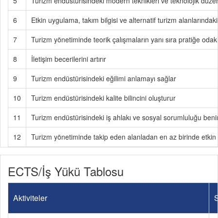
5
Turizm endüstürisindeki modern teknikleri ve teknolojik düzen
6
Etkin uygulama, takım bilgisi ve alternatif turizm alanlarındaki 
7
Turizm yönetiminde teorik çalışmaların yanı sıra pratiğe odak
8
İletişim becerilerini artırır
9
Turizm endüstürisindeki eğilimi anlamayı sağlar
10
Turizm endüstürisindeki kalite bilincini oluşturur
11
Turizm endüstürisindeki iş ahlakı ve sosyal sorumluluğu ben
12
Turizm yönetiminde takip eden alanladan en az birinde etkin u
ECTS/İş Yükü Tablosu
Aktiviteler
S