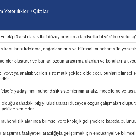
Yeterlilikleri / Çıktıları
 ve ekip üyesi olarak ileri düzey araştırma faaliyetlerini yürütme yeteneği
ma konularını irdeleme, değerlendirme ve bilimsel muhakeme ile yoruml
temler oluşturur ve bunları özgün araştırma alanları ve konularına uygu
 ve/veya analitik verileri sistematik şekilde elde eder, bunları bilimsel 
dirir.
 felsefe yaklaşımını mühendislik sistemlerinin analiz, modelleme ve tas
ş olduğu sahadaki bilgiyi uluslararası düzeyde özgün çalışmaları oluşt
 şekilde sentezler.
ı mühendislik alanında bilimsel ve teknolojik gelişmelere katkıda bulunur
araştırma faaliyetleri aracılığıyla geliştirmek için endüstriyel ve bilimse