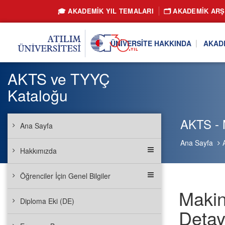
🎓 AKADEMİK YIL TEMALARI
🗂️ AKADEMIK ARŞ
ÜNIVERSITE HAKKINDA
AKAD
AKTS ve TYYÇ
Kataloğu
AKTS - 
Ana Sayfa
Ana Sayfa
Hakkımızda
Öğrenciler İçin Genel Bilgiler
Makin
Diploma Eki (DE)
Detay