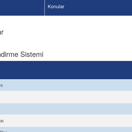
Konular
ar
dirme Sistemi
ım
sı