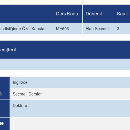
Ders Kodu
Dönemi
Saati
ndisliğinde Özel Konular
ME606
Alan Seçmeli
3
rs(ler)i
İngilizce
ü
Seçmeli Dersler
Doktora
me