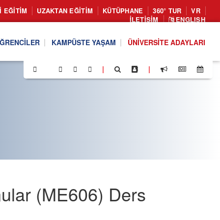
I EĞITIM
UZAKTAN EĞITIM
KÜTÜPHANE
360° TUR
VR
İLETIŞIM
ENGLISH
ĞRENCILER
KAMPÜSTE YAŞAM
ÜNIVERSITE ADAYLARI
|
|
nular (ME606) Ders