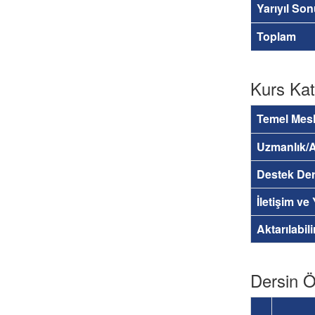
Yarıyıl So
Toplam
Kurs Kat
Temel Mesl
Uzmanlık/A
Destek Der
İletişim ve
Aktarılabil
Dersin Öğ