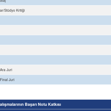
Staj
ar/Stüdyo Kritiği
Ara Juri
Final Juri
 Çalışmalarının Başarı Notu Katkısı