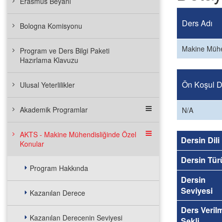
Erasmus Beyanı
Ders Adı
Bologna Komisyonu
Makine Mühe
Program ve Ders Bilgi Paketi
Hazırlama Klavuzu
Ön Koşul De
Ulusal Yeterlilikler
Akademik Programlar
N/A
AKTS - Makine Mühendisliğinde Özel
Dersin Dili
Konular
Dersin Tür
Program Hakkında
Dersin
Seviyesi
Kazanılan Derece
Ders Veril
Kazanılan Derecenin Seviyesi
Şekli