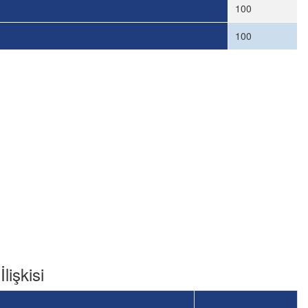
100
100
lişkisi