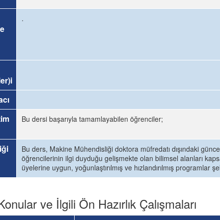
.
e
er)i
acı
tim
Bu dersi başarıyla tamamlayabilen öğrenciler;
iği
Bu ders, Makine Mühendisliği doktora müfredatı dışındaki güncel 
öğrencilerinin ilgi duyduğu gelişmekte olan bilimsel alanları ka
üyelerine uygun, yoğunlaştırılmış ve hızlandırılmış programlar şek
Konular ve İlgili Ön Hazırlık Çalışmaları