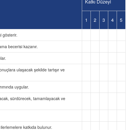
Katkı Düzeyi
1
2
3
4
5
 gösterir.
ama becerisi kazanır.
lar.
sonuçlara ulaşacak şekilde tartışır ve
arımında uygular.
uracak, sürdürecek, tamamlayacak ve
.
l ilerlemelere katkıda bulunur.