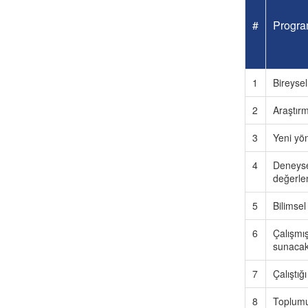
#
Program 
1
Bireysel
2
Araştır
3
Yeni yön
4
Deneysel
değerlen
5
Bilimsel
6
Çalışmı
sunacak
7
Çalıştığ
8
Toplumu 