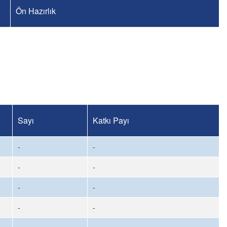
Ön Hazırlık
Sayı
Katkı Payı
-
-
-
-
-
-
-
-