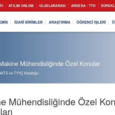
IV
ATILIM ONLINE
ULUSLARARASI
ARGEDA - TTO
SÜREKL
EMIK
İDARI BIRIMLER
ARAŞTIRMA
ÖĞRENCI İŞLERI
Ö
Makine Mühendisliğinde Özel Konular
AKTS ve TYYÇ Kataloğu
e Mühendisliğinde Özel Ko
ları