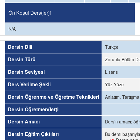
Ön Koşul Ders(ler)i
N/A
Dersin Dili
Türkçe
Dersin Türü
Zorunlu Bölüm De
Dersin Seviyesi
Lisans
Ders Verilme Şekli
Yüz Yüze
Dersin Öğrenme ve Öğretme Teknikleri
Anlatım, Tartışm
Dersin Öğretmen(ler)i
Dersin Amacı
Dersin amacı; öğre
Dersin Eğitim Çıktıları
Bu dersi başarıyl