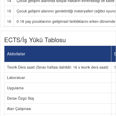
14
Çocuk gelişimi alanında sosyal hakların evrenselliği ve kalite 
15
Çocuk gelişimi alanının gerektirdiği materyalleri (eğitici oyu
16
0-18 yaş çocuklarının gelişimsel farklılıklarını erken dönemd
ECTS/İş Yükü Tablosu
Aktiviteler
S
Teorik Ders saati (Sınav haftası dahildir: 16 x teorik ders saati)
1
Laboratuar
Uygulama
Derse Özgü Staj
Alan Çalışması