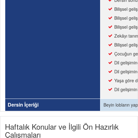
Dersin sonun
Bilişsel geli
Bilişsel geli
Bilişsel gel
Zekâyı tanım
Bilişsel geli
Çocuğun gere
Dil gelişimi
Dil gelişimin
Yaşa göre di
Dil gelişimin
Dersin İçeriği
Beyin lobların yapı
Haftalık Konular ve İlgili Ön Hazırlık
Çalışmaları