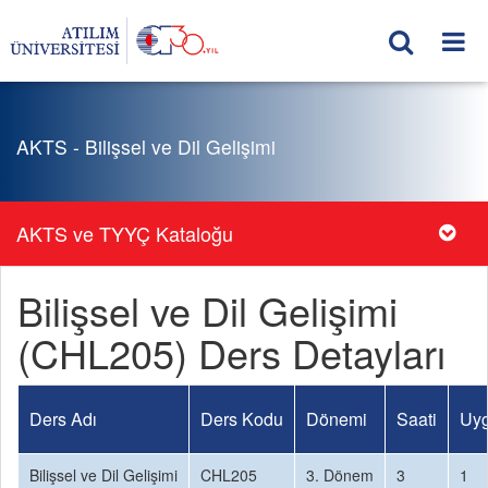
AKTS - Bilişsel ve Dil Gelişimi
AKTS ve TYYÇ Kataloğu
Bilişsel ve Dil Gelişimi
(CHL205) Ders Detayları
Ders Adı
Ders Kodu
Dönemi
Saati
Uyg
Bilişsel ve Dil Gelişimi
CHL205
3. Dönem
3
1