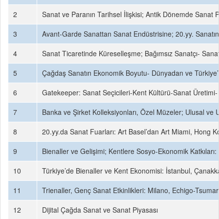
2
Sanat ve Paranın Tarihsel İlişkisi; Antik Dönemde Sanat P
3
Avant-Garde Sanattan Sanat Endüstrisine; 20.yy. Sanatın
4
Sanat Ticaretinde Küreselleşme; Bağımsız Sanatçı- Sanat
5
Çağdaş Sanatın Ekonomik Boyutu- Dünyadan ve Türkiye’den 
6
Gatekeeper: Sanat Seçicileri-Kent Kültürü-Sanat Üretimi- 
7
Banka ve Şirket Kolleksiyonları, Özel Müzeler; Ulusal ve 
8
20.yy.da Sanat Fuarları: Art Basel’dan Art Miami, Hong 
9
Bienaller ve Gelişimi; Kentlere Sosyo-Ekonomik Katkıları:
10
Türkiye’de Bienaller ve Kent Ekonomisi: İstanbul, Çanakk
11
Trienaller, Genç Sanat Etkinlikleri: Milano, Echigo-Tsumar
12
Dijital Çağda Sanat ve Sanat Piyasası