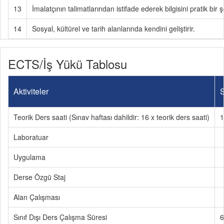
13
İmalatçının talimatlarından istifade ederek bilgisini pratik bir ş
14
Sosyal, kültürel ve tarih alanlarında kendini geliştirir.
ECTS/İş Yükü Tablosu
Aktiviteler
S
Teorik Ders saati (Sınav haftası dahildir: 16 x teorik ders saati)
1
Laboratuar
Uygulama
Derse Özgü Staj
Alan Çalışması
Sınıf Dışı Ders Çalışma Süresi
6