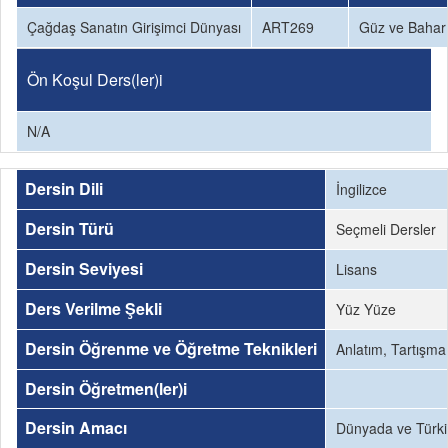
Çağdaş Sanatın Girişimci Dünyası
ART269
Güz ve Bahar
Ön Koşul Ders(ler)i
N/A
Dersin Dili
İngilizce
Dersin Türü
Seçmeli Dersler
Dersin Seviyesi
Lisans
Ders Verilme Şekli
Yüz Yüze
Dersin Öğrenme ve Öğretme Teknikleri
Anlatım, Tartışma
Dersin Öğretmen(ler)i
Dersin Amacı
Dünyada ve Türkiy