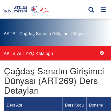
AKTS - Çağdaş Sanatın Girişimci Dünyası
AKTS ve TYYÇ Kataloğu
Çağdaş Sanatın Girişimci
Dünyası (ART269) Ders
Detayları
Ders Adı
Ders Kodu
Dönemi