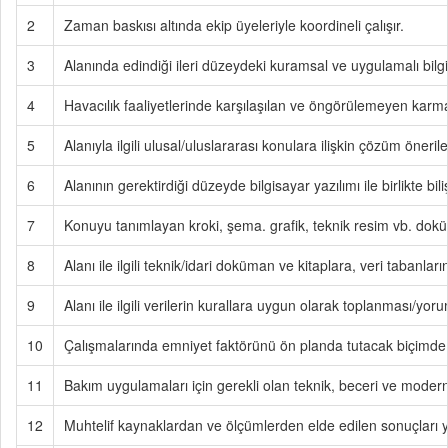
2
Zaman baskısı altında ekip üyeleriyle koordineli çalışır.
3
Alanında edindiği ileri düzeydeki kuramsal ve uygulamalı bilgil
4
Havacılık faaliyetlerinde karşılaşılan ve öngörülemeyen karmaşı
5
Alanıyla ilgili ulusal/uluslararası konulara ilişkin çözüm önerile
6
Alanının gerektirdiği düzeyde bilgisayar yazılımı ile birlikte biliş
7
Konuyu tanımlayan kroki, şema. grafik, teknik resim vb. doküm
8
Alanı ile ilgili teknik/idari doküman ve kitaplara, veri tabanlar
9
Alanı ile ilgili verilerin kurallara uygun olarak toplanması/y
10
Çalışmalarında emniyet faktörünü ön planda tutacak biçimde mes
11
Bakım uygulamaları için gerekli olan teknik, beceri ve modern 
12
Muhtelif kaynaklardan ve ölçümlerden elde edilen sonuçları yo