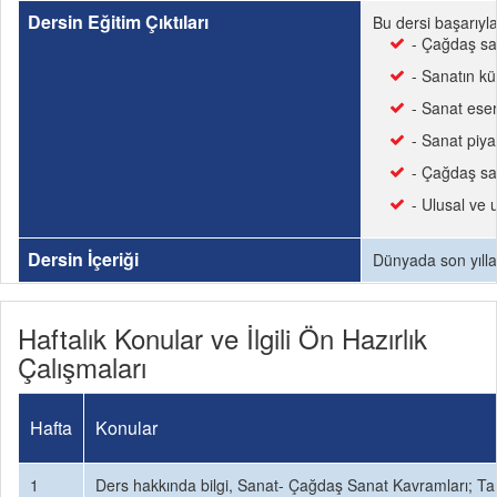
Dersin Eğitim Çıktıları
Bu dersi başarıyl
- Çağdaş san
- Sanatın k
- Sanat eser
- Sanat piyas
- Çağdaş san
- Ulusal ve 
Dersin İçeriği
Dünyada son yıllar
Haftalık Konular ve İlgili Ön Hazırlık
Çalışmaları
Hafta
Konular
1
Ders hakkında bilgi, Sanat- Çağdaş Sanat Kavramları; Tar