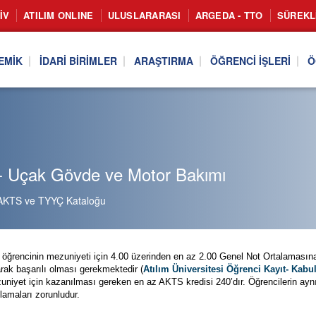
IV
ATILIM ONLINE
ULUSLARARASI
ARGEDA - TTO
SÜREKL
EMIK
İDARI BIRIMLER
ARAŞTIRMA
ÖĞRENCI İŞLERI
Ö
- Uçak Gövde ve Motor Bakımı
AKTS ve TYYÇ Kataloğu
öğrencinin mezuniyeti için 4.00 üzerinden en az 2.00 Genel Not Ortalamasın
rak başarılı olması gerekmektedir (
Atılım Üniversitesi Öğrenci Kayıt- Kab
niyet için kazanılması gereken en az AKTS kredisi 240’dır. Öğrencilerin aynı z
lamaları zorunludur.