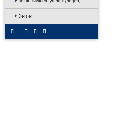
Bölüm Başkanı (ya da Eşdeğeri)
Dersler