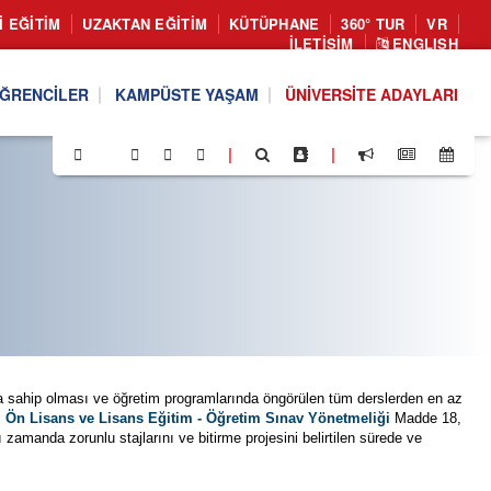
I EĞITIM
UZAKTAN EĞITIM
KÜTÜPHANE
360° TUR
VR
İLETIŞIM
ENGLISH
ĞRENCILER
KAMPÜSTE YAŞAM
ÜNIVERSITE ADAYLARI
|
|
a sahip olması ve öğretim programlarında öngörülen tüm derslerden en az
ul Ön Lisans ve Lisans Eğitim - Öğretim Sınav Yönetmeliği
Madde 18,
amanda zorunlu stajlarını ve bitirme projesini belirtilen sürede ve