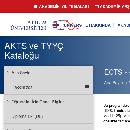
🎓 AKADEMİK YIL TEMALARI
🗂️ AKADEMIK ARŞ
ÜNIVERSITE HAKKINDA
AKAD
AKTS ve TYYÇ
Kataloğu
ECTS - 
Ana Sayfa
Ana Sayfa
Hakkımızda
Öğrenciler İçin Genel Bilgiler
Bu programdaki 
DD/S/T notu ala
Diploma Eki (DE)
Madde 25). Mezu
özellikte tamam