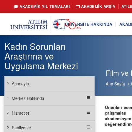
🎓 AKADEMİK YIL TEMALARI
🗂️ AKADEMIK ARŞIV
ATIL
ÜNIVERSITE HAKKINDA
AKAD
Kadın Sorunları
Araştırma ve
Uygulama Merkezi
Film ve 
Anasayfa
Ana Sayfa
Merkez Hakkında
Önerilen eser
Hizmetler
ç
alışmalar
akademisye
değerlendirmel
Faaliyetler