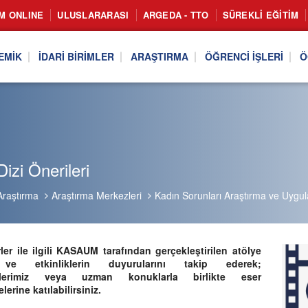
IM ONLINE
ULUSLARARASI
ARGEDA - TTO
SÜREKLI EĞITIM
EMIK
İDARI BIRIMLER
ARAŞTIRMA
ÖĞRENCI İŞLERI
Ö
Dizi Önerileri
Araştırma
Araştırma Merkezleri
Kadın Sorunları Araştırma ve Uygu
ler ile ilgili KASAUM tarafından ger
ç
ekleştirilen at
ö
lye
ı ve etkinliklerin duyurularını takip ederek;
nlerimiz veya uzman konuklarla birlikte eser
erine katılabilirsiniz.