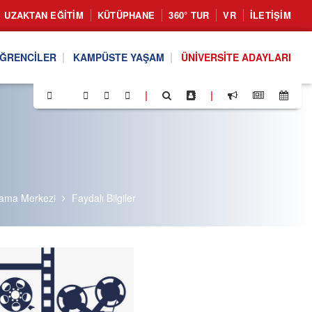
UZAKTAN EĞITIM
KÜTÜPHANE
360° TUR
VR
İLETIŞIM
ĞRENCILER
KAMPÜSTE YAŞAM
ÜNIVERSITE ADAYLARI
|
|
lama Merkezi
Faydalı Bilgiler