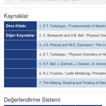
Kaynaklar
Ders Kitabı
1. E.T. Turkdogan, “Fundamentals of Steelmak
Diğer Kaynaklar
2. C. Bodsworth and H.B. Bell, “Physical Ch
3. J.G. Peacey and W.G. Davenport, “The Iro
4. E.T. Turkdogan, “Physical Chemistry of 
5. D.F. Ball, J. Dartnell, J. Davison, A. Grie
6. R.J. Fruehan, “Ladle Metallurgy, Principle
7. The Making, Shaping and Treating of Stee
Değerlendirme Sistemi