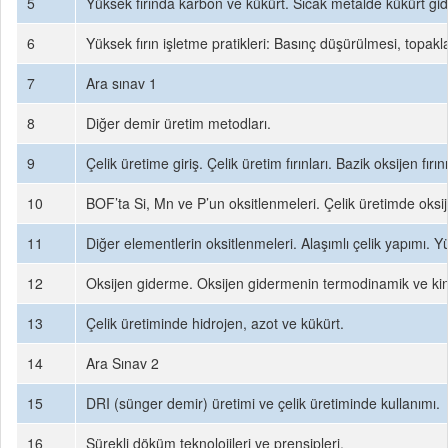
5
Yüksek fırında karbon ve kükürt. Sıcak metalde kükürt gi
6
Yüksek fırın işletme pratikleri: Basınç düşürülmesi, topakl
7
Ara sınav 1
8
Diğer demir üretim metodları.
9
Çelik üretime giriş. Çelik üretim fırınları. Bazik oksijen 
10
BOF’ta Si, Mn ve P’un oksitlenmeleri. Çelik üretimde oksijen
11
Diğer elementlerin oksitlenmeleri. Alaşımlı çelik yapımı.
12
Oksijen giderme. Oksijen gidermenin termodinamik ve kinet
13
Çelik üretiminde hidrojen, azot ve kükürt.
14
Ara Sınav 2
15
DRI (sünger demir) üretimi ve çelik üretiminde kullanımı.
16
Sürekli döküm teknolojileri ve prensipleri.