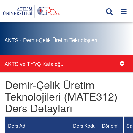
AKTS - Demir-Çelik Üretim Teknolojileri
AKTS ve TYYÇ Kataloğu
Demir-Çelik Üretim
Teknolojileri (MATE312)
Ders Detayları
Ders Adı
Ders Kodu
Dönemi
Sa