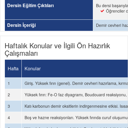
Dersin Eğitim Çıktıları
Bu dersi başarıyl
Öğrenciler d
Dersin İçeriği
Demir cevheri hazı
Haftalık Konular ve İlgili Ön Hazırlık
Çalışmaları
Hafta
Konular
1
Giriş. Yüksek fırın (genel). Demir cevheri hazırlama, kır
2
Yüksek fırın: Fe-O faz diyagramı, Boudouard reaksiyonu, d
3
Katı karbonun demir oksitlerin indirgenmesine etkisi. Isıs
4
Boş ve hazne reaksiyonları. Yüksek fırında curuf oluşumu. 