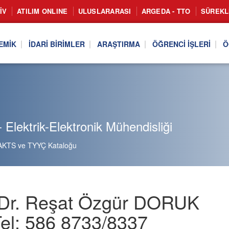
IV
ATILIM ONLINE
ULUSLARARASI
ARGEDA - TTO
SÜREKL
EMIK
İDARI BIRIMLER
ARAŞTIRMA
ÖĞRENCI İŞLERI
Ö
 Elektrik-Elektronik Mühendisliği
AKTS ve TYYÇ Kataloğu
 Dr. Reşat Özgür DORUK
Tel: 586 8733/8337