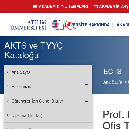
🎓 AKADEMİK YIL TEMALARI
🗂️ AKADEMIK ARŞ
ÜNIVERSITE HAKKINDA
AKAD
AKTS ve TYYÇ
Kataloğu
ECTS - -
Ana Sayfa
Ana Sayfa
Hakkımızda
Öğrenciler İçin Genel Bilgiler
Prof.
Diploma Eki (DE)
Ofis 