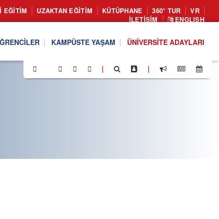
I EĞITIM
UZAKTAN EĞITIM
KÜTÜPHANE
360° TUR
VR
İLETIŞIM
ENGLISH
ĞRENCILER
KAMPÜSTE YAŞAM
ÜNIVERSITE ADAYLARI
|
|