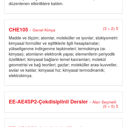
düzenlenen etkinliklere katılım.
-
CHE105
(3 + 2) 5
Genel Kimya
Madde ve ölçüm; atomlar, moleküller ve iyonlar; stokiyometri:
kimyasal formüller ve eşitliklerle ilgili hesaplamalar;
yükseltgenme indirgenme tepkimeleri; termokimya (ısı
kimyası); atomlarıın elektronik yapısı; elementlerin periyodik
özellikleri; kimyasal bağların temel kavramları; molekül
geometrisi ve bağ teorileri; gazlar; moleküller arası kuvvetler,
sıvılar ve katılar; kimyasal hız; kimyasal termodinamik;
elektrokimya.
-
EE-AE4SP2-Çokdisiplinli Dersler
Alan Seçmelii
(0 + 0) 5