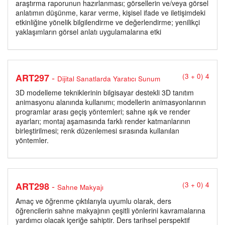
araştırma raporunun hazırlanması; görsellerin ve/veya görsel
anlatımın düşünme, karar verme, kişisel ifade ve iletişimdeki
etkinliğine yönelik bilgilendirme ve değerlendirme; yenilikçi
yaklaşımların görsel anlatı uygulamalarına etki
-
ART297
(3 + 0) 4
Dijital Sanatlarda Yaratıcı Sunum
3D modelleme tekniklerinin bilgisayar destekli 3D tanıtım
animasyonu alanında kullanımı; modellerin animasyonlarının
programlar arası geçiş yöntemleri; sahne ışık ve render
ayarları; montaj aşamasında farklı render katmanlarının
birleştirilmesi; renk düzenlemesi sırasında kullanılan
yöntemler.
-
ART298
(3 + 0) 4
Sahne Makyajı
Amaç ve öğrenme çıktılarıyla uyumlu olarak, ders
öğrencilerin sahne makyajının çeşitli yönlerini kavramalarına
yardımcı olacak içeriğe sahiptir. Ders tarihsel perspektif