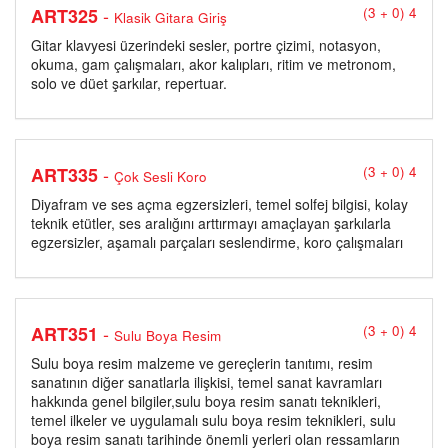
-
ART325
(3 + 0) 4
Klasik Gitara Giriş
Gitar klavyesi üzerindeki sesler, portre çizimi, notasyon,
okuma, gam çalışmaları, akor kalıpları, ritim ve metronom,
solo ve düet şarkılar, repertuar.
-
ART335
(3 + 0) 4
Çok Sesli Koro
Diyafram ve ses açma egzersizleri, temel solfej bilgisi, kolay
teknik etütler, ses aralığını arttırmayı amaçlayan şarkılarla
egzersizler, aşamalı parçaları seslendirme, koro çalışmaları
-
ART351
(3 + 0) 4
Sulu Boya Resim
Sulu boya resim malzeme ve gereçlerin tanıtımı, resim
sanatının diğer sanatlarla ilişkisi, temel sanat kavramları
hakkında genel bilgiler,sulu boya resim sanatı teknikleri,
temel ilkeler ve uygulamalı sulu boya resim teknikleri, sulu
boya resim sanatı tarihinde önemli yerleri olan ressamların