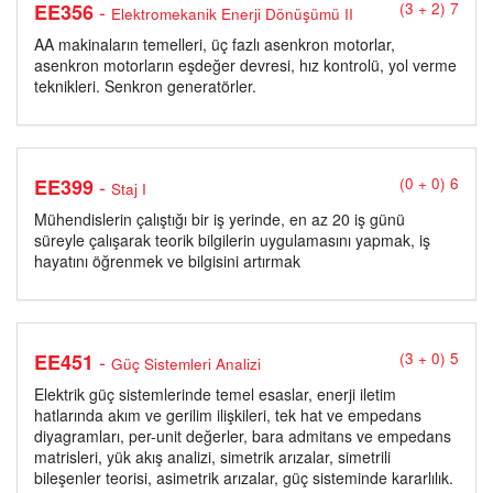
-
EE356
(3 + 2) 7
Elektromekanik Enerji Dönüşümü II
AA makinaların temelleri, üç fazlı asenkron motorlar,
asenkron motorların eşdeğer devresi, hız kontrolü, yol verme
teknikleri. Senkron generatörler.
-
EE399
(0 + 0) 6
Staj I
Mühendislerin çalıştığı bir iş yerinde, en az 20 iş günü
süreyle çalışarak teorik bilgilerin uygulamasını yapmak, iş
hayatını öğrenmek ve bilgisini artırmak
-
EE451
(3 + 0) 5
Güç Sistemleri Analizi
Elektrik güç sistemlerinde temel esaslar, enerji iletim
hatlarında akım ve gerilim ilişkileri, tek hat ve empedans
diyagramları, per-unit değerler, bara admitans ve empedans
matrisleri, yük akış analizi, simetrik arızalar, simetrili
bileşenler teorisi, asimetrik arızalar, güç sisteminde kararlılık.