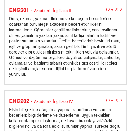
-
ENG201
(3 + 0) 3
Akademik İngilizce III
Ders, okuma, yazma, dinleme ve konuşma becerilerine
odaklanan bütünleşik akademik beceri etkinliklerini
içermektedir. Öğrenciler çeşitli metinler okur, ses kayıtlarını
dinler, yansıtma yazıları yazar, sınıf tartışmalarına katılır ve
poster sunumları yaparlar. Üretim becerilerini; beyin fırtınası,
eşli ve grup tartışmaları, akran geri bildirimi, yazılı ve sözlü
görevler gibi etkileşimli iletişim etkinlikleri yoluyla geliştirirler.
Güncel ve özgün materyallere dayalı bu çalışmalar, anketler,
oylamalar ve bağlantı tabanlı etkinlikler gibi çeşitli ilgi çekici
etkileşimli araçlar sunan dijital bir platform üzerinden
yürütülür.
-
ENG202
(3 + 0) 3
Akademik İngilizce IV
Etkin bir şekilde araştırma yapma, raporlama ve sunma
becerileri; bilgi derleme ve düzenleme, uygun teknikler
kullanarak rapor oluşturma, etki uyandıracak yazılı/sözlü
bilgilendirici ya da ikna edici sunumlar yapma, süreçte doğru