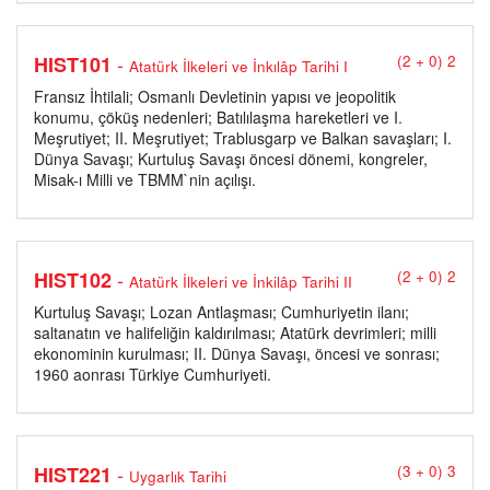
-
HIST101
(2 + 0) 2
Atatürk İlkeleri ve İnkılâp Tarihi I
Fransız İhtilali; Osmanlı Devletinin yapısı ve jeopolitik
konumu, çöküş nedenleri; Batılılaşma hareketleri ve I.
Meşrutiyet; II. Meşrutiyet; Trablusgarp ve Balkan savaşları; I.
Dünya Savaşı; Kurtuluş Savaşı öncesi dönemi, kongreler,
Misak-ı Milli ve TBMM`nin açılışı.
-
HIST102
(2 + 0) 2
Atatürk İlkeleri ve İnkilâp Tarihi II
Kurtuluş Savaşı; Lozan Antlaşması; Cumhuriyetin ilanı;
saltanatın ve halifeliğin kaldırılması; Atatürk devrimleri; milli
ekonominin kurulması; II. Dünya Savaşı, öncesi ve sonrası;
1960 aonrası Türkiye Cumhuriyeti.
-
HIST221
(3 + 0) 3
Uygarlık Tarihi