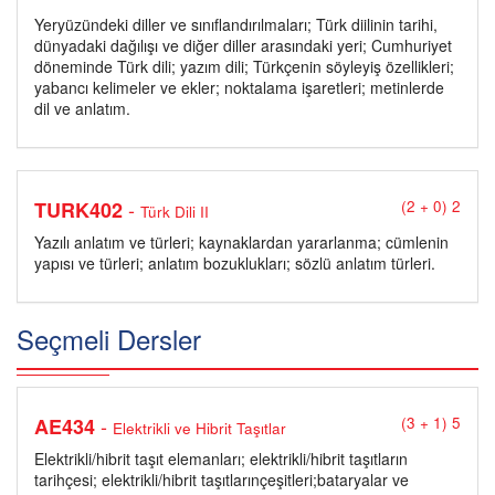
Yeryüzündeki diller ve sınıflandırılmaları; Türk diilinin tarihi,
dünyadaki dağılışı ve diğer diller arasındaki yeri; Cumhuriyet
döneminde Türk dili; yazım dili; Türkçenin söyleyiş özellikleri;
yabancı kelimeler ve ekler; noktalama işaretleri; metinlerde
dil ve anlatım.
-
TURK402
(2 + 0) 2
Türk Dili II
Yazılı anlatım ve türleri; kaynaklardan yararlanma; cümlenin
yapısı ve türleri; anlatım bozuklukları; sözlü anlatım türleri.
Seçmeli Dersler
-
AE434
(3 + 1) 5
Elektrikli ve Hibrit Taşıtlar
Elektrikli/hibrit taşıt elemanları; elektrikli/hibrit taşıtların
tarihçesi; elektrikli/hibrit taşıtlarınçeşitleri;bataryalar ve