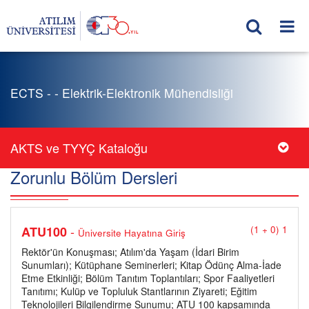
ECTS - - Elektrik-Elektronik Mühendisliği
AKTS ve TYYÇ Kataloğu
Zorunlu Bölüm Dersleri
-
ATU100
(1 + 0) 1
Üniversite Hayatına Giriş
Rektör'ün Konuşması; Atılım'da Yaşam (İdari Birim
Sunumları); Kütüphane Seminerleri; Kitap Ödünç Alma-İade
Etme Etkinliği; Bölüm Tanıtım Toplantıları; Spor Faaliyetleri
Tanıtımı; Kulüp ve Topluluk Stantlarının Ziyareti; Eğitim
Teknolojileri Bilgilendirme Sunumu; ATU 100 kapsamında