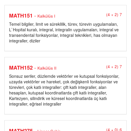
-
MATH151
(4 + 2) 7
Kalkülüs I
Temel bilgiler, limit ve süreklilik, türev, türevin uygulamaları,
L`Hopital kuralı, integral, integralin uygulamaları, integral ve
transendental fonksiyonlar, integral teknikleri, has olmayan
integraller, diziler
-
MATH152
(4 + 2) 7
Kalkülüs II
Sonsuz seriler, düzlemde vektörler ve kutupsal fonksiyonlar,
uzayda vektörler ve hareket, çok değişkenli fonksiyonlar ve
türevleri, çok katlı integraller: çift katlı integraller, alan
hesapları, kutupsal koordinatlarda çift katlı integraller,
Kartezyen, silindirik ve küresel koordinatlarda üç katlı
integraller, eğrisel integraller
-
MATH275
(4 + 0) 6