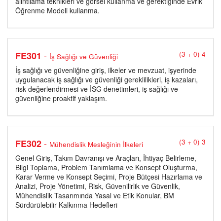
alıntılama teknikleri ve görsel kullanma ve gerektiğinde Evrik
Öğrenme Modeli kullanma.
-
FE301
(3 + 0) 4
İş Sağlığı ve Güvenliği
İş sağlığı ve güvenliğine giriş, ilkeler ve mevzuat, işyerinde
uygulanacak iş sağlığı ve güvenliği gereklilikleri, iş kazaları,
risk değerlendirmesi ve İSG denetimleri, iş sağlığı ve
güvenliğine proaktif yaklaşım.
-
FE302
(3 + 0) 3
Mühendislik Mesleğinin İlkeleri
Genel Giriş, Takım Davranışı ve Araçları, İhtiyaç Belirleme,
Bilgi Toplama, Problem Tanımlama ve Konsept Oluşturma,
Karar Verme ve Konsept Seçimi, Proje Bütçesi Hazırlama ve
Analizi, Proje Yönetimi, Risk, Güvenilirlik ve Güvenlik,
Mühendislik Tasarımında Yasal ve Etik Konular, BM
Sürdürülebilir Kalkınma Hedefleri