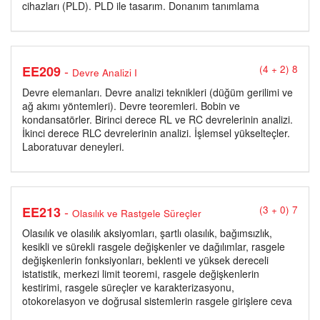
cihazları (PLD). PLD ile tasarım. Donanım tanımlama
-
EE209
(4 + 2) 8
Devre Analizi I
Devre elemanları. Devre analizi teknikleri (düğüm gerilimi ve
ağ akımı yöntemleri). Devre teoremleri. Bobin ve
kondansatörler. Birinci derece RL ve RC devrelerinin analizi.
İkinci derece RLC devrelerinin analizi. İşlemsel yükselteçler.
Laboratuvar deneyleri.
-
EE213
(3 + 0) 7
Olasılık ve Rastgele Süreçler
Olasılık ve olasılık aksiyomları, şartlı olasılık, bağımsızlık,
kesikli ve sürekli rasgele değişkenler ve dağılımlar, rasgele
değişkenlerin fonksiyonları, beklenti ve yüksek dereceli
istatistik, merkezi limit teoremi, rasgele değişkenlerin
kestirimi, rasgele süreçler ve karakterizasyonu,
otokorelasyon ve doğrusal sistemlerin rasgele girişlere ceva