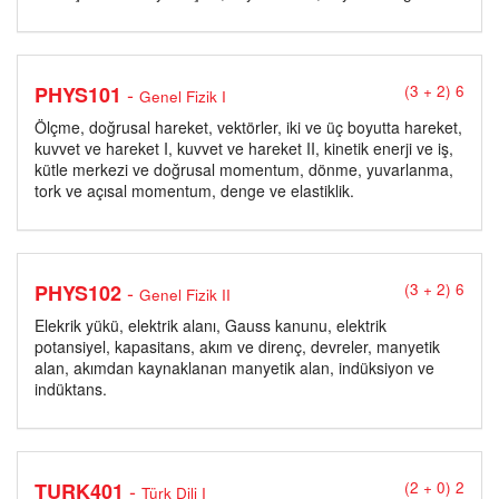
-
PHYS101
(3 + 2) 6
Genel Fizik I
Ölçme, doğrusal hareket, vektörler, iki ve üç boyutta hareket,
kuvvet ve hareket I, kuvvet ve hareket II, kinetik enerji ve iş,
kütle merkezi ve doğrusal momentum, dönme, yuvarlanma,
tork ve açısal momentum, denge ve elastiklik.
-
PHYS102
(3 + 2) 6
Genel Fizik II
Elekrik yükü, elektrik alanı, Gauss kanunu, elektrik
potansiyel, kapasitans, akım ve direnç, devreler, manyetik
alan, akımdan kaynaklanan manyetik alan, indüksiyon ve
indüktans.
-
TURK401
(2 + 0) 2
Türk Dili I