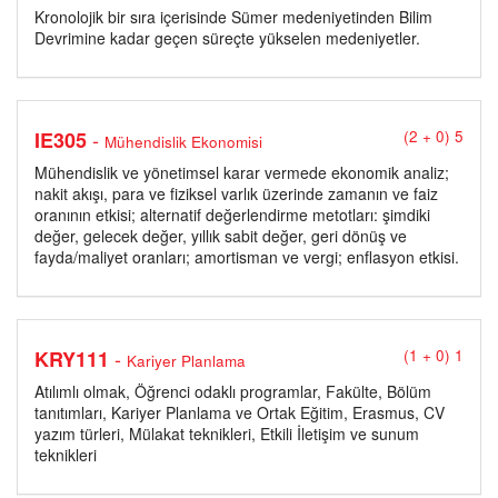
Kronolojik bir sıra içerisinde Sümer medeniyetinden Bilim
Devrimine kadar geçen süreçte yükselen medeniyetler.
-
IE305
(2 + 0) 5
Mühendislik Ekonomisi
Mühendislik ve yönetimsel karar vermede ekonomik analiz;
nakit akışı, para ve fiziksel varlık üzerinde zamanın ve faiz
oranının etkisi; alternatif değerlendirme metotları: şimdiki
değer, gelecek değer, yıllık sabit değer, geri dönüş ve
fayda/maliyet oranları; amortisman ve vergi; enflasyon etkisi.
-
KRY111
(1 + 0) 1
Kariyer Planlama
Atılımlı olmak, Öğrenci odaklı programlar, Fakülte, Bölüm
tanıtımları, Kariyer Planlama ve Ortak Eğitim, Erasmus, CV
yazım türleri, Mülakat teknikleri, Etkili İletişim ve sunum
teknikleri