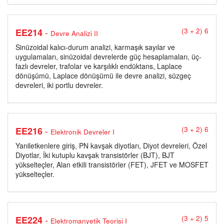
-
EE214
(3 + 2) 6
Devre Analizi II
Sinüzoidal kalıcı-durum analizi, karmaşık sayılar ve
uygulamaları, sinüzoidal devrelerde güç hesaplamaları, üç-
fazlı devreler, trafolar ve karşılıklı endüktans, Laplace
dönüşümü, Laplace dönüşümü ile devre analizi, süzgeç
devreleri, iki portlu devreler.
-
EE216
(3 + 2) 6
Elektronik Devreler I
Yarıiletkenlere giriş, PN kavşak diyotları, Diyot devreleri, Özel
Diyotlar, İki kutuplu kavşak transistörler (BJT), BJT
yükselteçler, Alan etkili transistörler (FET), JFET ve MOSFET
yükselteçler.
-
EE224
(3 + 2) 5
Elektromanyetik Teorisi I