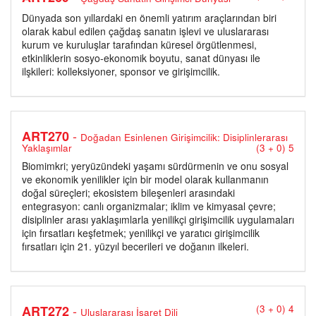
Dünyada son yıllardaki en önemli yatırım araçlarından biri
olarak kabul edilen çağdaş sanatın işlevi ve uluslararası
kurum ve kuruluşlar tarafından küresel örgütlenmesi,
etkinliklerin sosyo-ekonomik boyutu, sanat dünyası ile
ilşkileri: kolleksiyoner, sponsor ve girişimcilik.
-
ART270
Doğadan Esinlenen Girişimcilik: Disiplinlerarası
Yaklaşımlar
(3 + 0) 5
Biomimkri; yeryüzündeki yaşamı sürdürmenin ve onu sosyal
ve ekonomik yenilikler için bir model olarak kullanmanın
doğal süreçleri; ekosistem bileşenleri arasındaki
entegrasyon: canlı organizmalar; iklim ve kimyasal çevre;
disiplinler arası yaklaşımlarla yenilikçi girişimcilik uygulamaları
için fırsatları keşfetmek; yenilikçi ve yaratıcı girişimcilik
fırsatları için 21. yüzyıl becerileri ve doğanın ilkeleri.
-
ART272
(3 + 0) 4
Uluslararası İşaret Dili