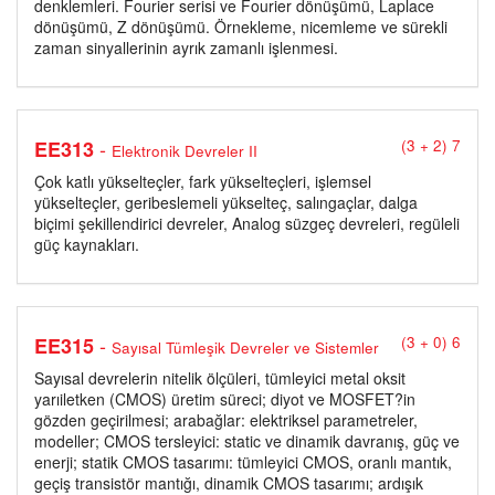
denklemleri. Fourier serisi ve Fourier dönüşümü, Laplace
dönüşümü, Z dönüşümü. Örnekleme, nicemleme ve sürekli
zaman sinyallerinin ayrık zamanlı işlenmesi.
-
EE313
(3 + 2) 7
Elektronik Devreler II
Çok katlı yükselteçler, fark yükselteçleri, işlemsel
yükselteçler, geribeslemeli yükselteç, salıngaçlar, dalga
biçimi şekillendirici devreler, Analog süzgeç devreleri, regüleli
güç kaynakları.
-
EE315
(3 + 0) 6
Sayısal Tümleşik Devreler ve Sistemler
Sayısal devrelerin nitelik ölçüleri, tümleyici metal oksit
yarıiletken (CMOS) üretim süreci; diyot ve MOSFET?in
gözden geçirilmesi; arabağlar: elektriksel parametreler,
modeller; CMOS tersleyici: static ve dinamik davranış, güç ve
enerji; statik CMOS tasarımı: tümleyici CMOS, oranlı mantık,
geçiş transistör mantığı, dinamik CMOS tasarımı; ardışık