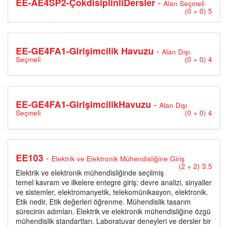
-
EE-AE4SP2-ÇokdisiplinliDersler
Alan Seçmeli
(0 + 0) 5
-
EE-GE4FA1-Girişimcilik Havuzu
Alan Dışı
Seçmeli
(0 + 0) 4
-
EE-GE4FA1-GirişimcilikHavuzu
Alan Dışı
Seçmeli
(0 + 0) 4
-
EE103
Elektrik ve Elektronik Mühendisliğine Giriş
(2 + 2) 3.5
Elektrik ve elektronik mühendisliğinde seçilmiş
temel kavram ve ilkelere entegre giriş: devre analizi, sinyaller
ve sistemler, elektromanyetik, telekomünikasyon, elektronik.
Etik nedir, Etik değerleri öğrenme. Mühendislik tasarım
sürecinin adımları. Elektrik ve elektronik mühendisliğine özgü
mühendislik standartları. Laboratuvar deneyleri ve dersler bir