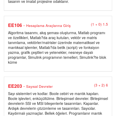
tasarım ve imalat projesine odaklanır.
-
EE106
(1 + 0) 1.5
Hesaplama Araçlarına Giriş
Algoritma tasarımı, akış şeması oluşturma, Matlab programı
ve özellikleri, Matlab?da araç kutuları, vektör ve matris
tanımlama, vektörler/matrisler üzerinde matematiksel ve
mantıksal işlemler, Matlab?da betik (script) ve fonksiyon
yazma, grafik çeşitleri ve yetenekler, nesneye dayalı
programlar, Simulink programının temelleri, Simulink?te blok
küme
-
EE203
(3 + 2) 6
Sayısal Devreler
Sayı sistemleri ve kodlar. Boole cebiri ve mantık kapıları.
Boole işlevleri, enküçültülme. Birleşimsel devreler. Birleşimsel
devrelerin SSI ve MSI bileşenlerle tasarımları. Kapanlar.
Ardışık devrelerin çözümleme ve tasarımları. Sayıcılar.
Kaydırmalı yazmaçlar. Bellek öğeleri. Programlanır mantık