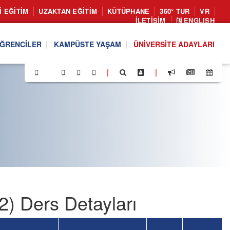
I EĞITIM
UZAKTAN EĞITIM
KÜTÜPHANE
360° TUR
VR
İLETIŞIM
ENGLISH
ĞRENCILER
KAMPÜSTE YAŞAM
ÜNIVERSITE ADAYLARI
|
|
) Ders Detayları