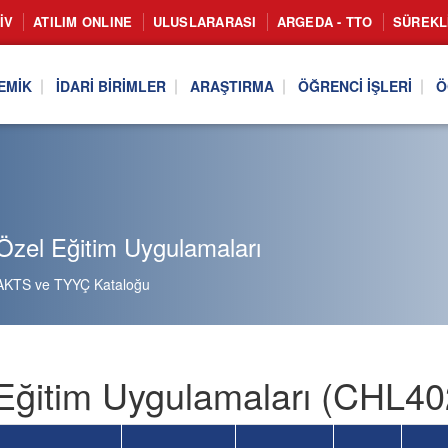
IV
ATILIM ONLINE
ULUSLARARASI
ARGEDA - TTO
SÜREKL
EMIK
İDARI BIRIMLER
ARAŞTIRMA
ÖĞRENCI İŞLERI
Ö
Özel Eğitim Uygulamaları
AKTS ve TYYÇ Kataloğu
Eğitim Uygulamaları (CHL402