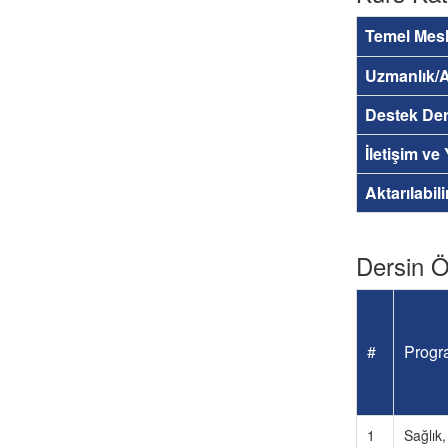
Temel Mesl
Uzmanlık/A
Destek Der
İletişim ve
Aktarılabil
Dersin Öğ
#
Progra
1
Sağlık,