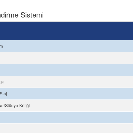
dirme Sistemi
ım
sı
Staj
ar/Stüdyo Kritiği