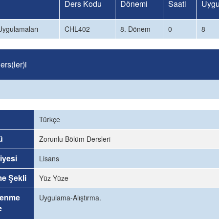
Ders Kodu
Dönemi
Saati
Uygu
Uygulamaları
CHL402
8. Dönem
0
8
rs(ler)i
Türkçe
ü
Zorunlu Bölüm Dersleri
iyesi
Lisans
me Şekli
Yüz Yüze
renme
Uygulama-Alıştırma.
e