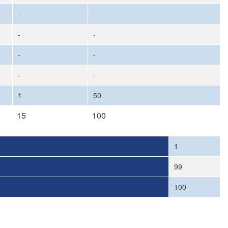
-
-
-
-
-
-
-
-
1
50
15
100
1
99
100