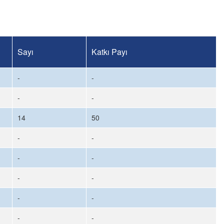
Sayı
Katkı Payı
-
-
-
-
14
50
-
-
-
-
-
-
-
-
-
-