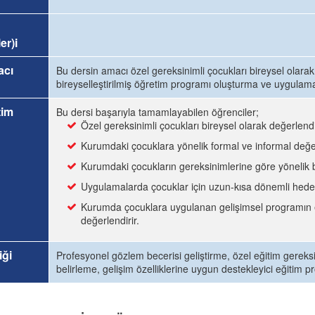
er)i
acı
Bu dersin amacı özel gereksinimli çocukları bireysel olara
bireyselleştirilmiş öğretim programı oluşturma ve uygulama
tim
Bu dersi başarıyla tamamlayabilen öğrenciler;
Özel gereksinimli çocukları bireysel olarak değerlendir
Kurumdaki çocuklara yönelik formal ve informal değerl
Kurumdaki çocukların gereksinimlerine göre yönelik bi
Uygulamalarda çocuklar için uzun-kısa dönemli hedef
Kurumda çocuklara uygulanan gelişimsel programın etkil
değerlendirir.
iği
Profesyonel gözlem becerisi geliştirme, özel eğitim gereksi
belirleme, gelişim özelliklerine uygun destekleyici eğitim