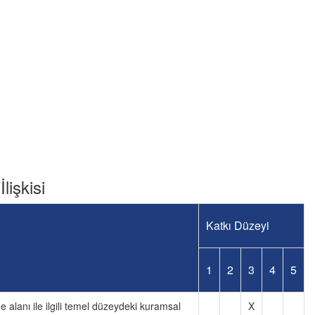
lişkisi
Katkı Düzeyi
1
2
3
4
5
e alanı ile ilgili temel düzeydeki kuramsal
X