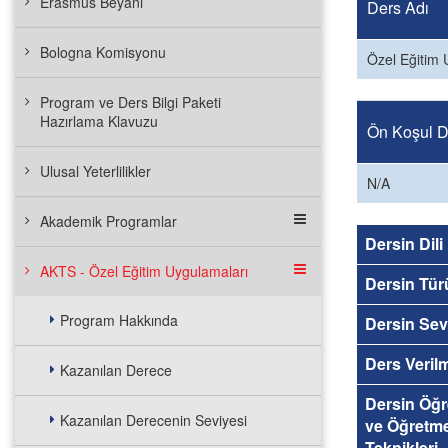
Erasmus Beyanı
Ders Adı
Bologna Komisyonu
Özel Eğitim 
Program ve Ders Bilgi Paketi
Hazırlama Klavuzu
Ön Koşul De
Ulusal Yeterlilikler
N/A
Akademik Programlar
Dersin Dili
AKTS - Özel Eğitim Uygulamaları
Dersin Tür
Program Hakkında
Dersin Sev
Ders Veril
Kazanılan Derece
Dersin Öğ
Kazanılan Derecenin Seviyesi
ve Öğretm
Teknikleri