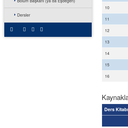
Bölüm Başkanı (ya da Eşdeğeri)
10
Dersler
11
12
13
14
15
16
Kaynakl
Ders Kitab