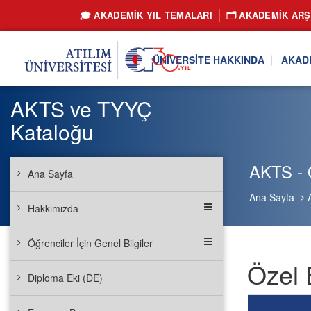
🎓 AKADEMİK YIL TEMALARI
🗂️ AKADEMIK ARŞ
ÜNIVERSITE HAKKINDA
AKAD
AKTS ve TYYÇ
Kataloğu
AKTS - 
Ana Sayfa
Ana Sayfa
Hakkımızda
Öğrenciler İçin Genel Bilgiler
Özel 
Diploma Eki (DE)