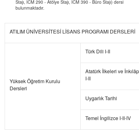
Stajı, ICM 290 - Atölye Stajı, ICM 390 - Büro Stajı) dersi
bulunmaktadır.
ATILIM ÜNİVERSİTESİ LİSANS PROGRAMI DERSLERİ
Türk Dili I-II
Atatürk İlkeleri ve İnkılâp
I-II
Yüksek Öğretim Kurulu
Dersleri
Uygarlık Tarihi
Temel İngilizce I-II-IV