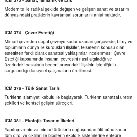
ICM 373 - Sanat, Mimarlık ve Etik
Modernite ile radikal şekilde değişen ve gelişen sanat ve tasarım
dünyasındaki pratiklerin kavramsal sorunlarını anlatmaktadır.
ICM 374 - Çevre Estetiği
Mimari çevreden doğal çevreye kadar uzanan çerçevede, birey ve
toplumların dünya ile kurdukları ilişkiler, felsefenin konusu olan
estetikten farklı olarak sanatsal yaklaşımlar incelenmesi; Çevre
Estetiği kapsamında insanın, çevresini nasıl algıladığı ve
üzerindeki baskılarla bedeni arasındaki ilişkinin içtenliğinin
sorgulandığı deneysel çalışmaların üretilmesi.
ICM 376 - Türk Sanat Tarihi
Türklerin islamiyeti kabulü ile başlayarak, Türklerin sanatsal üretim
şekilleri ve kentsel gelişim süreçleri.
ICM 381 - Ekolojik Tasarım İlkeleri
Yapılı çevrenin ve mimari ürünlerin doğuşundan ölümüne kadar
tüm girdi ve çıktıları ile biosferin ekolojik sistemlerine entegre