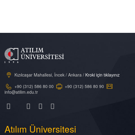
Kızılcaşar Mahallesi, İncek / Ankara /
Kroki için tıklayınız
+90 (312) 586 80 00
+90 (312) 586 80 90
info@atilim.edu.tr
Atılım
Üniversitesi