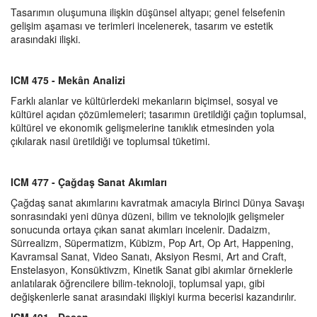
Tasarımın oluşumuna ilişkin düşünsel altyapı; genel felsefenin
gelişim aşaması ve terimleri incelenerek, tasarım ve estetik
arasındaki ilişki.
ICM 475 - Mek
â
n Analizi
Farklı alanlar ve kültürlerdeki mekanların biçimsel, sosyal ve
kültürel açıdan çözümlemeleri; tasarımın üretildiği çağın toplumsal,
kültürel ve ekonomik gelişmelerine tanıklık etmesinden yola
çıkılarak nasıl üretildiği ve toplumsal tüketimi.
ICM 477 - Çağdaş Sanat Akımları
Çağdaş sanat akımlarını kavratmak amacıyla Birinci Dünya Savaşı
sonrasındaki yeni dünya düzeni, bilim ve teknolojik gelişmeler
sonucunda ortaya çıkan sanat akımları incelenir. Dadaizm,
Sürrealizm, Süpermatizm, Kübizm, Pop Art, Op Art, Happening,
Kavramsal Sanat, Video Sanatı, Aksiyon Resmi, Art and Craft,
Enstelasyon, Konsüktivzm, Kinetik Sanat gibi akımlar örneklerle
anlatılarak öğrencilere bilim-teknoloji, toplumsal yapı, gibi
değişkenlerle sanat arasındaki ilişkiyi kurma becerisi kazandırılır.