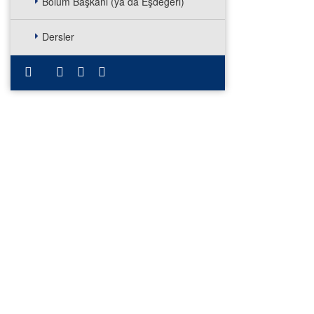
Bölüm Başkanı (ya da Eşdeğeri)
Dersler