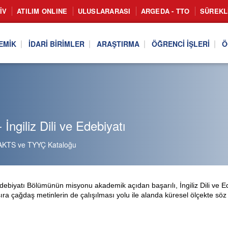
IV
ATILIM ONLINE
ULUSLARARASI
ARGEDA - TTO
SÜREKL
EMIK
İDARI BIRIMLER
ARAŞTIRMA
ÖĞRENCI İŞLERI
Ö
İngiliz Dili ve Edebiyatı
AKTS ve TYYÇ Kataloğu
 Edebiyatı Bölümünün misyonu akademik açıdan başarılı, İngiliz Dili ve Ede
ıra çağdaş metinlerin de çalışılması yolu ile alanda küresel ölçekte söz 