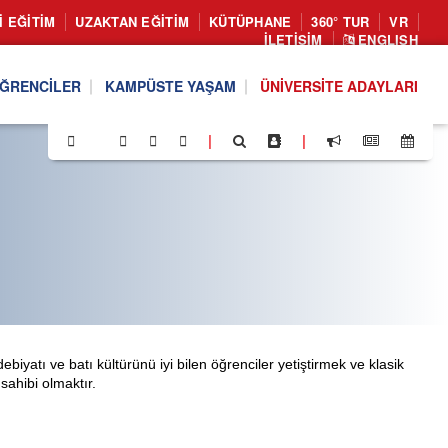
I EĞITIM
UZAKTAN EĞITIM
KÜTÜPHANE
360° TUR
VR
İLETIŞIM
ENGLISH
ĞRENCILER
KAMPÜSTE YAŞAM
ÜNIVERSITE ADAYLARI
|
|
biyatı ve batı kültürünü iyi bilen öğrenciler yetiştirmek ve klasik
sahibi olmaktır.