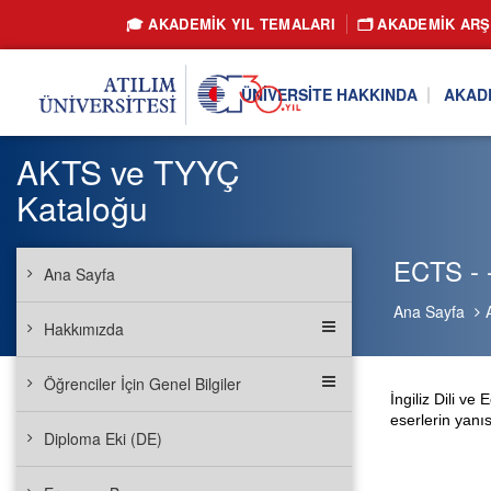
🎓 AKADEMİK YIL TEMALARI
🗂️ AKADEMIK ARŞ
ÜNIVERSITE HAKKINDA
AKAD
AKTS ve TYYÇ
Kataloğu
ECTS - - 
Ana Sayfa
Ana Sayfa
Hakkımızda
Öğrenciler İçin Genel Bilgiler
İngiliz Dili ve
eserlerin yanıs
Diploma Eki (DE)