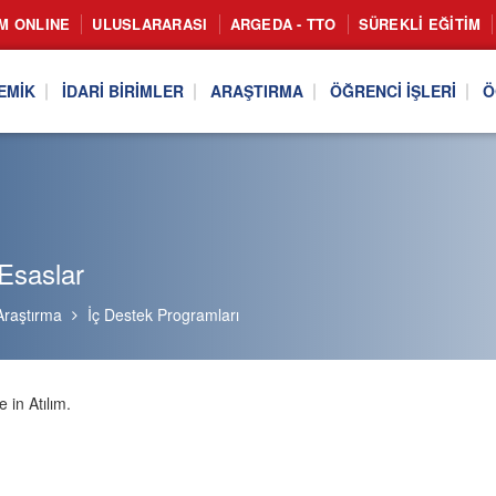
IM ONLINE
ULUSLARARASI
ARGEDA - TTO
SÜREKLI EĞITIM
EMIK
İDARI BIRIMLER
ARAŞTIRMA
ÖĞRENCI İŞLERI
Ö
Esaslar
Araştırma
İç Destek Programları