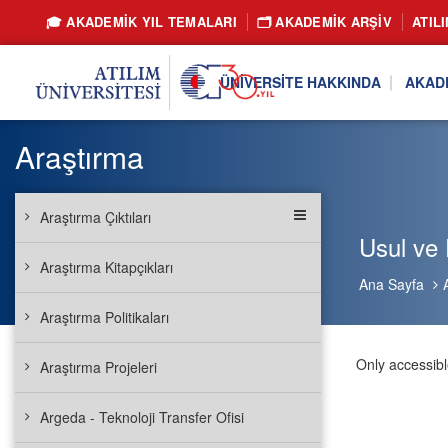
🎓 AKADEMİK YIL TEMALARI
🗂️ AKADEMIK ARŞIV
ATIL
ÜNIVERSITE HAKKINDA
AKAD
Araştırma
Araştırma Çıktıları
Usul ve 
Araştırma Kitapçıkları
Ana Sayfa
Araştırma Politikaları
Araştırma Projeleri
Argeda - Teknoloji Transfer Ofisi