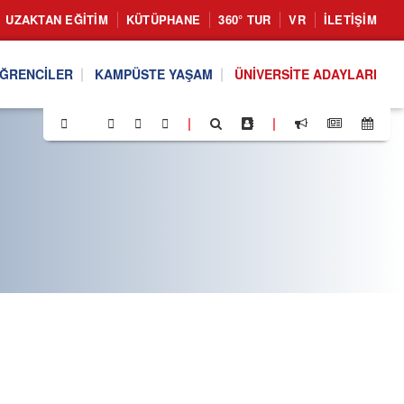
UZAKTAN EĞITIM
KÜTÜPHANE
360° TUR
VR
İLETIŞIM
ĞRENCILER
KAMPÜSTE YAŞAM
ÜNIVERSITE ADAYLARI
|
|