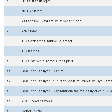
4
Ulusal transit rejimi
5
NCTS Sistemi
6
Asıl sorumlu kavramı ve teminat türleri
7
Ara Sınav
8
TIR Sözleşmesi tanımı ve amacı
9
TIR Karnesi
10
TIR Sisteminin Temel Prensipleri
11
CMR Konvansiyonu Tanımı
12
CMR Konvansiyonunun tarihi gelişimi, yapısı ve uygulama
13
CMR Konvansiyonu kapsamında taşıma, taşıyıcı ve hukuk
14
ADR Konvansiyonu
15
Genel Tekrar