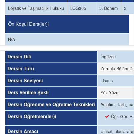
Lojistik ve Taşımacılık Hukuku
LOG305
5. Dönem
3
Ön Koşul Ders(ler)i
N/A
Dersin Dili
İngilizce
Dersin Türü
Zorunlu Bölüm De
Dersin Seviyesi
Lisans
Ders Verilme Şekli
Yüz Yüze
Dersin Öğrenme ve Öğretme Teknikleri
Anlatım, Tartışma
Dersin Öğretmen(ler)i
Öğr. Gör. H
Dersin Amacı
Ulusal, uluslarar