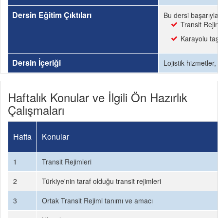
Dersin Eğitim Çıktıları
Bu dersi başarıyl
Transit Rejim
Karayolu taş
Dersin İçeriği
Lojistik hizmetler
Haftalık Konular ve İlgili Ön Hazırlık
Çalışmaları
Hafta
Konular
1
Transit Rejimleri
2
Türkiye'nin taraf olduğu transit rejimleri
3
Ortak Transit Rejimi tanımı ve amacı