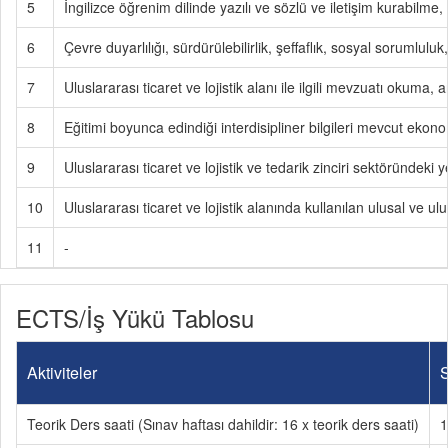
5
İngilizce öğrenim dilinde yazılı ve sözlü ve iletişim kurabilme,
6
Çevre duyarlılığı, sürdürülebilirlik, şeffaflık, sosyal sorumlul
7
Uluslararası ticaret ve lojistik alanı ile ilgili mevzuatı okum
8
Eğitimi boyunca edindiği interdisipliner bilgileri mevcut ek
9
Uluslararası ticaret ve lojistik ve tedarik zinciri sektöründek
10
Uluslararası ticaret ve lojistik alanında kullanılan ulusal ve 
11
-
ECTS/İş Yükü Tablosu
Aktiviteler
S
Teorik Ders saati (Sınav haftası dahildir: 16 x teorik ders saati)
1