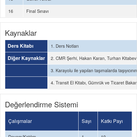
16
Final Sınavı
Kaynaklar
Ders Kitabı
1. Ders Notları
Diğer Kaynaklar
2. CMR Şerhi, Hakan Karan, Turhan Kitabev
3. Karayolu ile yapılan taşımalarda taşıyıcı
4. Transit El Kitabı, Gümrük ve Ticaret Bakan
Değerlendirme Sistemi
Çalışmalar
Sayı
Katkı Payı
Devam/Katılım
1
10