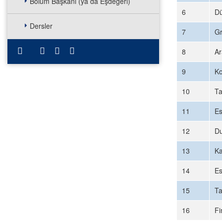
Bölüm Başkanı (ya da Eşdeğeri)
6
Dü
Dersler
7
Gr
8
Ar
9
Ko
10
Ta
11
Es
12
Du
13
Ka
14
Es
15
T
16
Fi