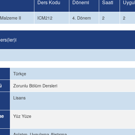
Ders Kodu
Dönemi
Saati
Uygu
 Malzeme II
ICM212
4. Dönem
2
2
rs(ler)i
Türkçe
ü
Zorunlu Bölüm Dersleri
Lisans
me
Yüz Yüze
Anlatım, Uygulama-Alıştırma.