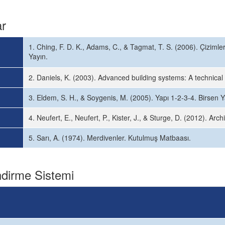
ar
1. Ching, F. D. K., Adams, C., & Tagmat, T. S. (2006). Çizimler
Yayın.
2. Daniels, K. (2003). Advanced building systems: A technical 
3. Eldem, S. H., & Soygenis, M. (2005). Yapı 1-2-3-4. Birsen Y
4. Neufert, E., Neufert, P., Kister, J., & Sturge, D. (2012). Arch
5. Sarı, A. (1974). Merdivenler. Kutulmuş Matbaası.
dirme Sistemi