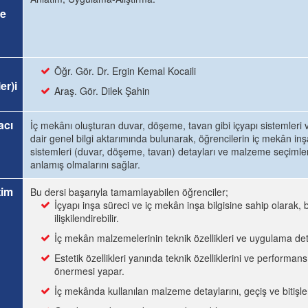
e
Öğr. Gör. Dr. Ergin Kemal Kocaili
er)i
Araş. Gör. Dilek Şahin
acı
İç mekânı oluşturan duvar, döşeme, tavan gibi içyapı sistemleri 
dair genel bilgi aktarımında bulunarak, öğrencilerin iç mekân inş
sistemleri (duvar, döşeme, tavan) detayları ve malzeme seçimle
anlamış olmalarını sağlar.
tim
Bu dersi başarıyla tamamlayabilen öğrenciler;
İçyapı inşa süreci ve iç mekân inşa bilgisine sahip olarak,
ilişkilendirebilir.
İç mekân malzemelerinin teknik özellikleri ve uygulama deta
Estetik özellikleri yanında teknik özelliklerini ve performa
önermesi yapar.
İç mekânda kullanılan malzeme detaylarını, geçiş ve bitişleri 