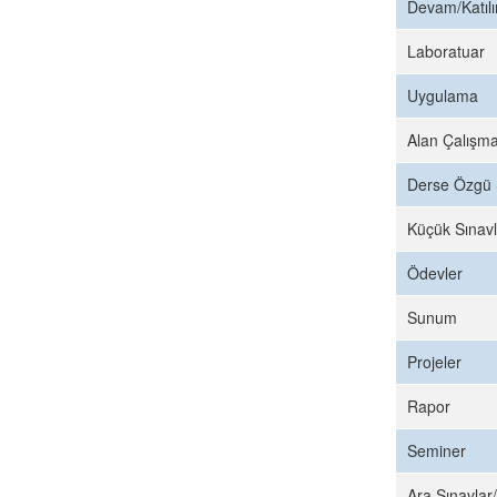
Devam/Katıl
Laboratuar
Uygulama
Alan Çalışma
Derse Özgü 
Küçük Sınavl
Ödevler
Sunum
Projeler
Rapor
Seminer
Ara Sınavlar/