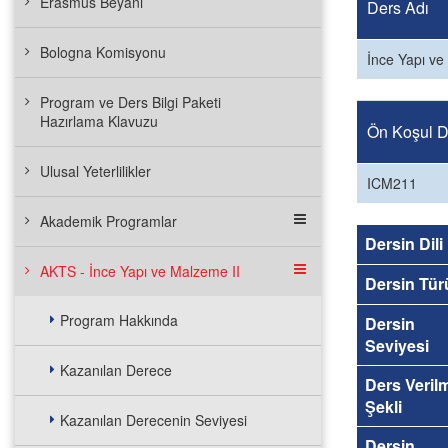
Erasmus Beyanı
Ders Adı
Bologna Komisyonu
İnce Yapı ve
Program ve Ders Bilgi Paketi
Hazırlama Klavuzu
Ön Koşul De
Ulusal Yeterlilikler
ICM211
Akademik Programlar
Dersin Dili
AKTS - İnce Yapı ve Malzeme II
Dersin Tür
Program Hakkında
Dersin
Seviyesi
Kazanılan Derece
Ders Veril
Şekli
Kazanılan Derecenin Seviyesi
Dersin