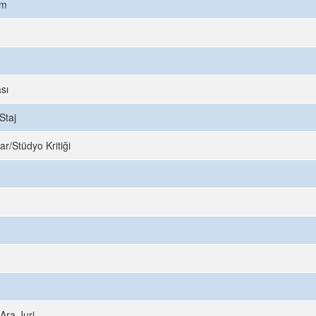
ım
sı
Staj
ar/Stüdyo Kritiği
Ara Juri