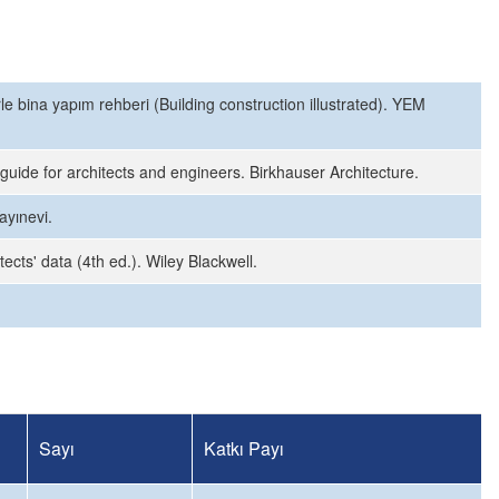
le bina yapım rehberi (Building construction illustrated). YEM
guide for architects and engineers. Birkhauser Architecture.
ayınevi.
itects' data (4th ed.). Wiley Blackwell.
Sayı
Katkı Payı