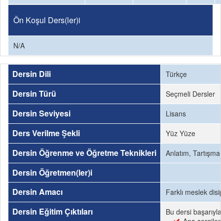
Ön Koşul Ders(ler)i
N/A
Dersin Dili
Türkçe
Dersin Türü
Seçmeli Dersler
Dersin Seviyesi
Lisans
Ders Verilme Şekli
Yüz Yüze
Dersin Öğrenme ve Öğretme Teknikleri
Anlatım, Tartışma
Dersin Öğretmen(ler)i
Dersin Amacı
Farklı meslek disi
Dersin Eğitim Çıktıları
Bu dersi başarıyl