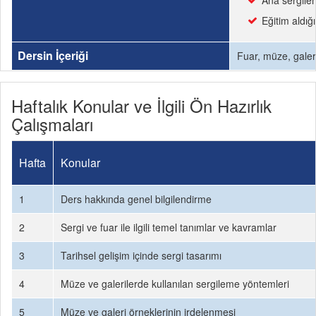
Ana sergilem
Eğitim aldığ
Dersin İçeriği
Fuar, müze, galeri
Haftalık Konular ve İlgili Ön Hazırlık
Çalışmaları
Hafta
Konular
1
Ders hakkında genel bilgilendirme
2
Sergi ve fuar ile ilgili temel tanımlar ve kavramlar
3
Tarihsel gelişim içinde sergi tasarımı
4
Müze ve galerilerde kullanılan sergileme yöntemleri
5
Müze ve galeri örneklerinin irdelenmesi