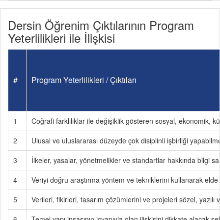
Dersin Öğrenim Çıktılarının Program
Yeterlilikleri ile İlişkisi
#
Program Yeterlilikleri / Çıktıları
1
Coğrafi farklılıklar ile değişiklik gösteren sosyal, ekonomik, kü
2
Ulusal ve uluslararası düzeyde çok disiplinli işbirliği yapabil
3
İlkeler, yasalar, yönetmelikler ve standartlar hakkında bilgi sa
4
Veriyi doğru araştırma yöntem ve tekniklerini kullanarak elde
5
Verileri, fikirleri, tasarım çözümlerini ve projeleri sözel, yazılı
6
Temel yapı inşasının içyapıyla olan ilişkisini dikkate alacak şe