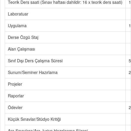
Teorik Ders saati (Sınav haftası dahildir: 16 x teorik ders saati)
1
Laboratuar
Uygulama
1
Derse Özgü Staj
Alan Çalışması
Sınıf Dışı Ders Çalışma Süresi
5
Sunum/Seminer Hazırlama
2
Projeler
Raporlar
Ödevler
2
Küçük Sınavlar/Stüdyo Kritiği
Ara Sınavlara/Ara Juriye Hazırlanma Süresi