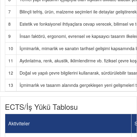
7
Bilinçli tefriş, ürün, malzeme seçimleri ile detaylar geliştirer
8
Estetik ve fonksiyonel ihtiyaçlara cevap verecek, bilimsel ve tek
9
İnsan faktörü, ergonomi, evrensel ve kapsayıcı tasarım ilkeleri 
10
İçmimarlık, mimarlık ve sanatın tarihsel gelişimi kapsamında bi
11
Aydınlatma, renk, akustik, iklimlendirme vb. fiziksel çevre koş
12
Doğal ve yapılı çevre bilgilerini kullanarak, sürdürülebilir ta
13
İçmimarlık ve tasarım alanında gerçekleşen yeni gelişmeleri 
ECTS/İş Yükü Tablosu
Aktiviteler
S