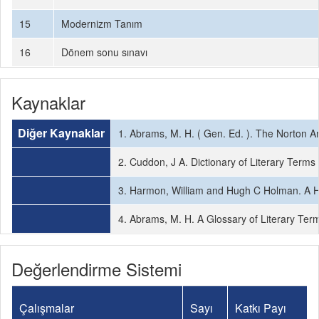
15
Modernizm Tanım
16
Dönem sonu sınavı
Kaynaklar
Diğer Kaynaklar
1. Abrams, M. H. ( Gen. Ed. ). The Norton A
2. Cuddon, J A. Dictionary of Literary Term
3. Harmon, William and Hugh C Holman. A Han
4. Abrams, M. H. A Glossary of Literary Term
Değerlendirme Sistemi
Çalışmalar
Sayı
Katkı Payı