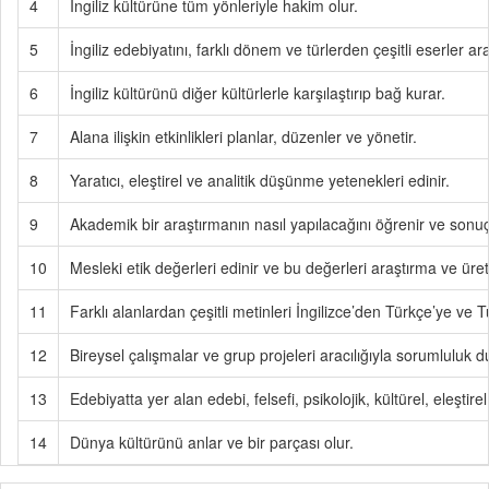
4
İngiliz kültürüne tüm yönleriyle hakim olur.
5
İngiliz edebiyatını, farklı dönem ve türlerden çeşitli eserler ara
6
İngiliz kültürünü diğer kültürlerle karşılaştırıp bağ kurar.
7
Alana ilişkin etkinlikleri planlar, düzenler ve yönetir.
8
Yaratıcı, eleştirel ve analitik düşünme yetenekleri edinir.
9
Akademik bir araştırmanın nasıl yapılacağını öğrenir ve sonuç
10
Mesleki etik değerleri edinir ve bu değerleri araştırma ve üret
11
Farklı alanlardan çeşitli metinleri İngilizce’den Türkçe’ye ve Tü
12
Bireysel çalışmalar ve grup projeleri aracılığıyla sorumluluk
13
Edebiyatta yer alan edebi, felsefi, psikolojik, kültürel, eleştire
14
Dünya kültürünü anlar ve bir parçası olur.