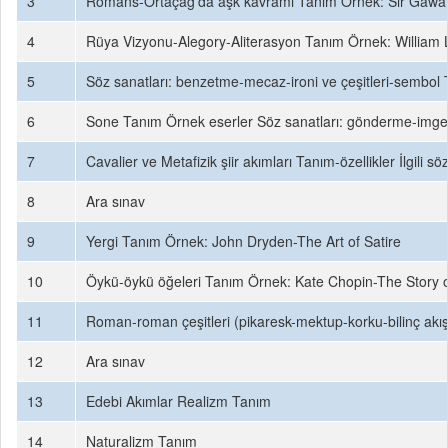
3
Romans-Ortaçağ'da aşk kavramı Tanım Örnek: Sir Gawai
4
Rüya Vizyonu-Alegory-Aliterasyon Tanım Örnek: William 
5
Söz sanatları: benzetme-mecaz-ironi ve çeşitleri-sembol T
6
Sone Tanım Örnek eserler Söz sanatları: gönderme-img
7
Cavalier ve Metafizik şiir akımları Tanım-özellikler İlgili s
8
Ara sınav
9
Yergi Tanım Örnek: John Dryden-The Art of Satire
10
Öykü-öykü öğeleri Tanım Örnek: Kate Chopin-The Story 
11
Roman-roman çeşitleri (pikaresk-mektup-korku-bilinç akı
12
Ara sınav
13
Edebi Akımlar Realizm Tanım
14
Naturalizm Tanım