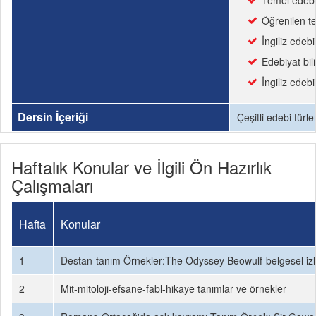
Temel edebiy
Öğrenilen te
İngiliz edeb
Edebiyat bili
İngiliz edebi
Dersin İçeriği
Çeşitli edebi türle
Haftalık Konular ve İlgili Ön Hazırlık
Çalışmaları
Hafta
Konular
1
Destan-tanım Örnekler:The Odyssey Beowulf-belgesel iz
2
Mit-mitoloji-efsane-fabl-hikaye tanımlar ve örnekler