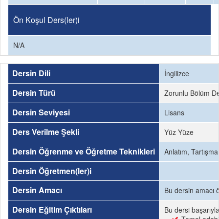
Ön Koşul Ders(ler)i
N/A
Dersin Dili
İngilizce
Dersin Türü
Zorunlu Bölüm De
Dersin Seviyesi
Lisans
Ders Verilme Şekli
Yüz Yüze
Dersin Öğrenme ve Öğretme Teknikleri
Anlatım, Tartışma
Dersin Öğretmen(ler)i
Dersin Amacı
Bu dersin amacı öğ
Dersin Eğitim Çıktıları
Bu dersi başarıyl