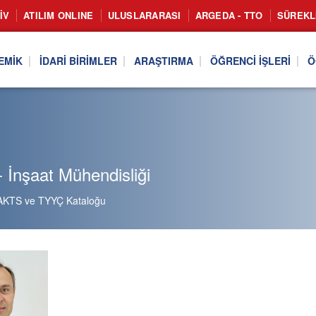
IV
ATILIM ONLINE
ULUSLARARASI
ARGEDA - TTO
SÜREKL
EMIK
İDARI BIRIMLER
ARAŞTIRMA
ÖĞRENCI İŞLERI
Ö
 İnşaat Mühendisliği
AKTS ve TYYÇ Kataloğu