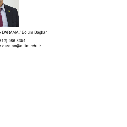
up DARAMA / Bölüm Başkanı
(312) 586 8354
p.darama@atilim.edu.tr