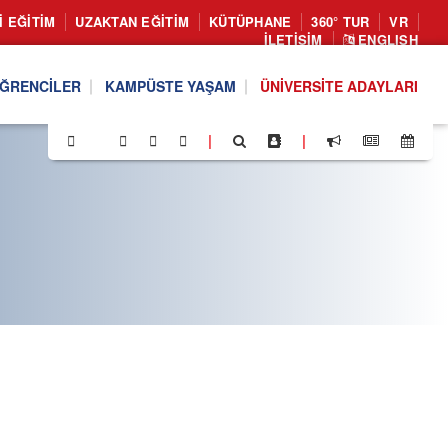
I EĞITIM
UZAKTAN EĞITIM
KÜTÜPHANE
360° TUR
VR
İLETIŞIM
ENGLISH
ĞRENCILER
KAMPÜSTE YAŞAM
ÜNIVERSITE ADAYLARI
|
|