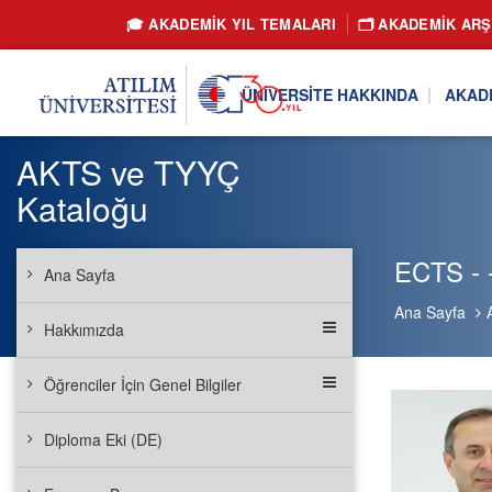
🎓 AKADEMİK YIL TEMALARI
🗂️ AKADEMIK ARŞ
ÜNIVERSITE HAKKINDA
AKAD
AKTS ve TYYÇ
Kataloğu
ECTS - -
Ana Sayfa
Ana Sayfa
Hakkımızda
Öğrenciler İçin Genel Bilgiler
Diploma Eki (DE)