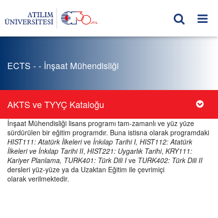
ECTS - - İnşaat Mühendisliği
AKTS ve TYYÇ Kataloğu
İnşaat Mühendisliği lisans programı tam-zamanlı ve yüz yüze
sürdürülen bir eğitim programdır. Buna istisna olarak programdaki
HIST111: Atatürk İlkeleri
ve
İnkılap Tarihi I, HIST112: Atatürk
İlkeleri ve İnkılap Tarihi II
,
HIST221: Uygarlık Tarihi
,
KRY111:
Kariyer Planlama, TURK401: Türk Dili I
ve
TURK402: Türk Dili II
dersleri yüz-yüze ya da Uzaktan Eğitim ile çevrimiçi
olarak verilmektedir.