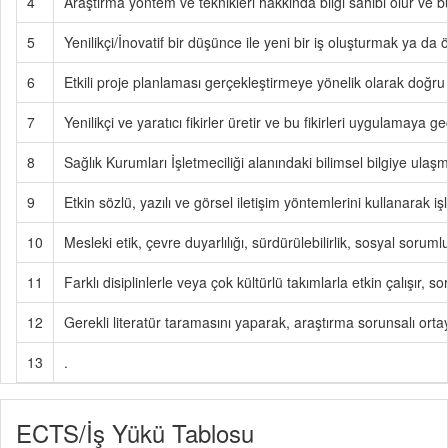
4
Araştırma yöntem ve teknikleri hakkında bilgi sahibi olur ve bun
5
Yenilikçi/İnovatif bir düşünce ile yeni bir iş oluşturmak ya da 
6
Etkili proje planlaması gerçekleştirmeye yönelik olarak doğru p
7
Yenilikçi ve yaratıcı fikirler üretir ve bu fikirleri uygulamaya geç
8
Sağlık Kurumları İşletmeciliği alanındaki bilimsel bilgiye ulaş
9
Etkin sözlü, yazılı ve görsel iletişim yöntemlerini kullanarak işle
10
Mesleki etik, çevre duyarlılığı, sürdürülebilirlik, sosyal sorum
11
Farklı disiplinlerle veya çok kültürlü takımlarla etkin çalışır, 
12
Gerekli literatür taramasını yaparak, araştırma sorunsalı orta
13
.
ECTS/İş Yükü Tablosu