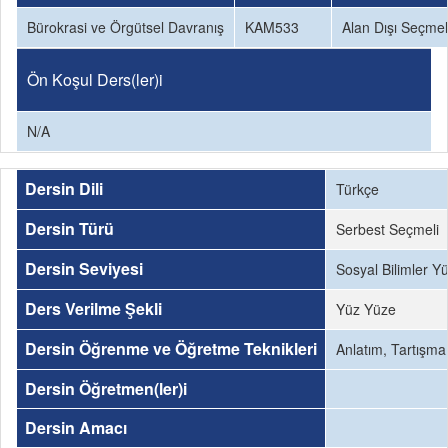
Bürokrasi ve Örgütsel Davranış
KAM533
Alan Dışı Seçmel
Ön Koşul Ders(ler)i
N/A
Dersin Dili
Türkçe
Dersin Türü
Serbest Seçmeli
Dersin Seviyesi
Sosyal Bilimler Y
Ders Verilme Şekli
Yüz Yüze
Dersin Öğrenme ve Öğretme Teknikleri
Anlatım, Tartışma
Dersin Öğretmen(ler)i
Dersin Amacı