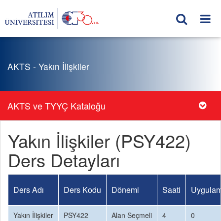
AKTS - Yakın İlişkiler
AKTS ve TYYÇ Kataloğu
Yakın İlişkiler (PSY422)
Ders Detayları
Ders Adı
Ders Kodu
Dönemi
Saati
Uygulam
Yakın İlişkiler
PSY422
Alan Seçmeli
4
0