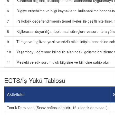
5
Kuramsal bilgisini, psikolojinin farklı alanlarında uygulamaya 
6
Bilgiye erişebilme ve bilgi kaynaklarını kullanabilme becerisin
7
Psikolojik değerlendirmenin temel ilkeleri ile çeşitli nitelik
8
Kişilerarası duyarlılığa, toplumsal süreçlere ve sorunlara yöne
9
Türkçe ve İngilizce yazılı ve sözlü etkin iletişim becerisine sah
10
Yaşamboyu öğrenme bilinci ile alanındaki gelişmeleri izleme v
11
Mesleki ve etik sorumluluk bilgisine ve bilincine sahip olur
ECTS/İş Yükü Tablosu
Aktiviteler
S
Teorik Ders saati (Sınav haftası dahildir: 16 x teorik ders saati)