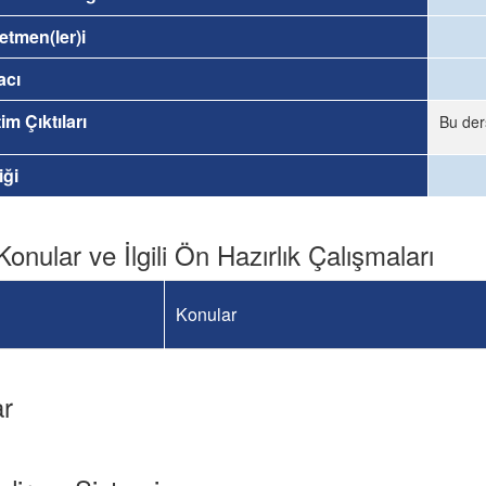
etmen(ler)i
acı
im Çıktıları
Bu der
iği
Konular ve İlgili Ön Hazırlık Çalışmaları
Konular
ar