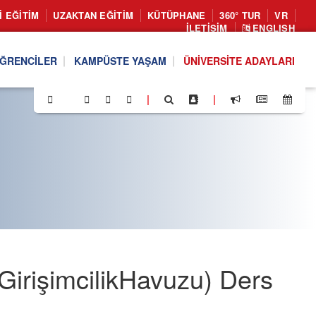
I EĞITIM
UZAKTAN EĞITIM
KÜTÜPHANE
360° TUR
VR
İLETIŞIM
ENGLISH
ĞRENCILER
KAMPÜSTE YAŞAM
ÜNIVERSITE ADAYLARI
|
|
irişimcilikHavuzu) Ders