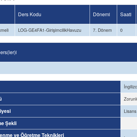
Ders Kodu
Dönemi
Saati
çmeli
LOG-GE4FA1-GirişimcilikHavuzu
7. Dönem
0
rs(ler)i
İngiliz
ü
Zorunl
iyesi
Lisans
me Şekli
enme ve Öğretme Teknikleri
.