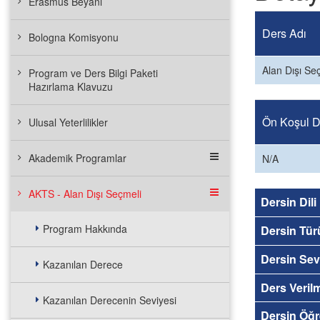
Erasmus Beyanı
Ders Adı
Bologna Komisyonu
Alan Dışı Se
Program ve Ders Bilgi Paketi
Hazırlama Klavuzu
Ön Koşul De
Ulusal Yeterlilikler
Akademik Programlar
N/A
AKTS - Alan Dışı Seçmeli
Dersin Dili
Program Hakkında
Dersin Tür
Dersin Sev
Kazanılan Derece
Ders Veril
Kazanılan Derecenin Seviyesi
Dersin Öğr