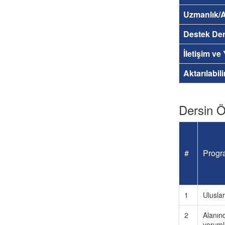
Uzmanlık/A
Destek Der
İletişim ve
Aktarılabil
Dersin Öğ
#
Progra
1
Uluslar
2
Alanınd
yoruml