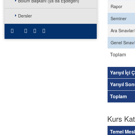
Bölüm Başkanı (ya da Eşdeğeri)
Rapor
Dersler
Seminer
Ara Sınavlar/
Genel Sınav/
Toplam
Yarıyıl İçi
Yarıyıl So
Toplam
Kurs Kat
Temel Mesl