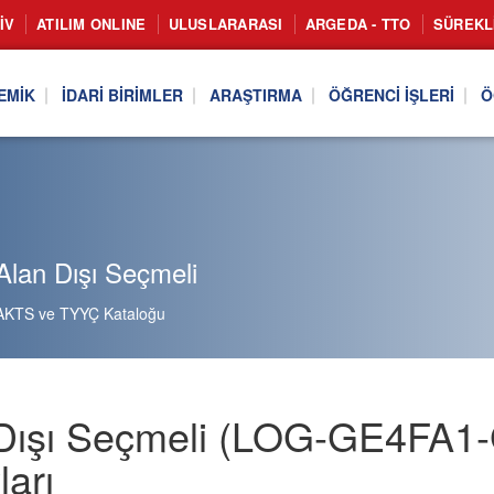
IV
ATILIM ONLINE
ULUSLARARASI
ARGEDA - TTO
SÜREKL
EMIK
İDARI BIRIMLER
ARAŞTIRMA
ÖĞRENCI İŞLERI
Ö
lan Dışı Seçmeli
AKTS ve TYYÇ Kataloğu
Dışı Seçmeli (LOG-GE4FA1-G
ları