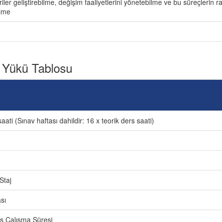
riler geliştirebilme, değişim faaliyetlerini yönetebilme ve bu süreçler
lme
 Yükü Tablosu
aati (Sınav haftası dahildir: 16 x teorik ders saati)
Staj
sı
ers Çalışma Süresi