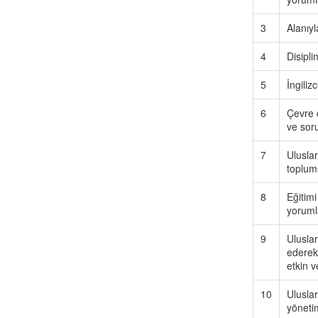
3
Alanıyl
4
Disipli
5
İngiliz
6
Çevre d
ve soru
7
Uluslar
toplums
8
Eğitimi
yoruml
9
Uluslar
ederek 
etkin 
10
Uluslar
yönetim