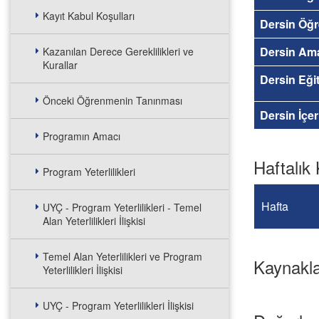
Kayıt Kabul Koşulları
Dersin Öğr
Dersin Am
Kazanılan Derece Gereklilikleri ve
Kurallar
Dersin Eğit
Önceki Öğrenmenin Tanınması
Dersin İçer
Programın Amacı
Haftalık 
Program Yeterlilikleri
Hafta
UYÇ - Program Yeterlilikleri - Temel
Alan Yeterlilikleri İlişkisi
Temel Alan Yeterlilikleri ve Program
Kaynakl
Yeterlilikleri İlişkisi
UYÇ - Program Yeterlilikleri İlişkisi