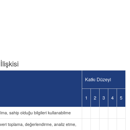
lişkisi
Katkı Düzeyi
1
2
3
4
5
olma, sahip olduğu bilgileri kullanabilme
, veri toplama, değerlendirme, analiz etme,