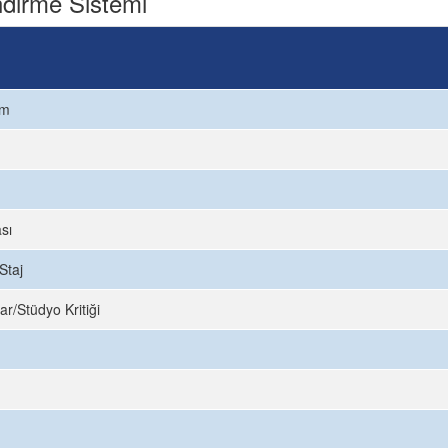
dirme Sistemi
ım
sı
Staj
ar/Stüdyo Kritiği