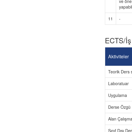
ve öne
yapabi
11
-
ECTS/İş
Aktiviteler
Teorik Ders s
Laboratuar
Uygulama
Derse Özgü 
Alan Çalışma
Sınıf Dışı D