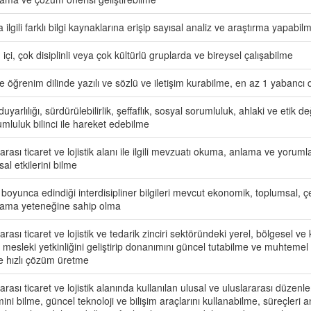
a ilgili farklı bilgi kaynaklarına erişip sayısal analiz ve araştırma yapabil
n içi, çok disiplinli veya çok kültürlü gruplarda ve bireysel çalışabilme
ce öğrenim dilinde yazılı ve sözlü ve iletişim kurabilme, en az 1 yabancı d
uyarlılığı, sürdürülebilirlik, şeffaflık, sosyal sorumluluk, ahlaki ve etik 
mluluk bilinci ile hareket edebilme
arası ticaret ve lojistik alanı ile ilgili mevzuatı okuma, anlama ve yoru
al etkilerini bilme
 boyunca edindiği interdisipliner bilgileri mevcut ekonomik, toplumsal,
ama yeteneğine sahip olma
arası ticaret ve lojistik ve tedarik zinciri sektöründeki yerel, bölgesel ve 
mesleki yetkinliğini geliştirip donanımını güncel tutabilme ve muhtemel 
ve hızlı çözüm üretme
arası ticaret ve lojistik alanında kullanılan ulusal ve uluslararası düzenlem
ini bilme, güncel teknoloji ve bilişim araçlarını kullanabilme, süreçleri an