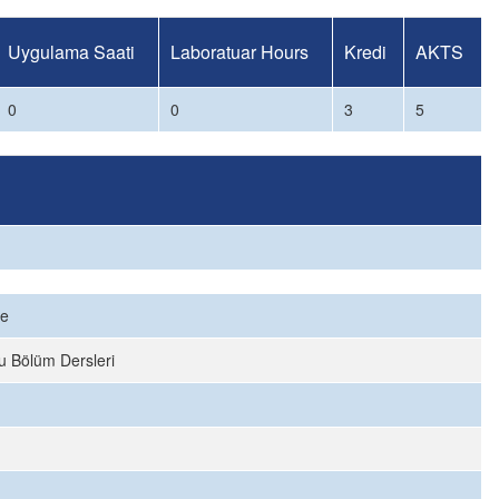
Uygulama Saati
Laboratuar Hours
Kredi
AKTS
0
0
3
5
ce
u Bölüm Dersleri