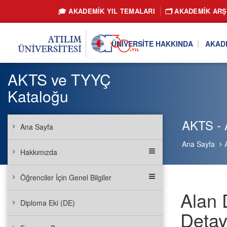
🎓 AKADEMİK YIL TEMALARI
🗂️ AKADEMIK ARŞ
ÜNIVERSITE HAKKINDA
AKAD
AKTS ve TYYÇ
Kataloğu
AKTS - A
Ana Sayfa
Ana Sayfa
Hakkımızda
Öğrenciler İçin Genel Bilgiler
Alan 
Diploma Eki (DE)
Detay