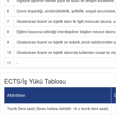
5
İngilizce öğrenim dilinde yazılı ve sözlü ve iletişim kurabilme,
6
Çevre duyarlılığı, sürdürülebilirlik, şeffaflık, sosyal sorumlul
7
Uluslararası ticaret ve lojistik alanı ile ilgili mevzuatı okum
8
Eğitimi boyunca edindiği interdisipliner bilgileri mevcut ek
9
Uluslararası ticaret ve lojistik ve tedarik zinciri sektöründek
10
Uluslararası ticaret ve lojistik alanında kullanılan ulusal ve 
11
-
ECTS/İş Yükü Tablosu
Aktiviteler
S
Teorik Ders saati (Sınav haftası dahildir: 16 x teorik ders saati)