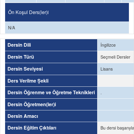
Ön Koşul Ders(ler)i
N/A
Dersin Dili
İngilizce
Dersin Türü
Seçmeli Dersler
Dersin Seviyesi
Lisans
Ders Verilme Şekli
Dersin Öğrenme ve Öğretme Teknikleri
.
Dersin Öğretmen(ler)i
Dersin Amacı
Dersin Eğitim Çıktıları
Bu dersi başarıyl