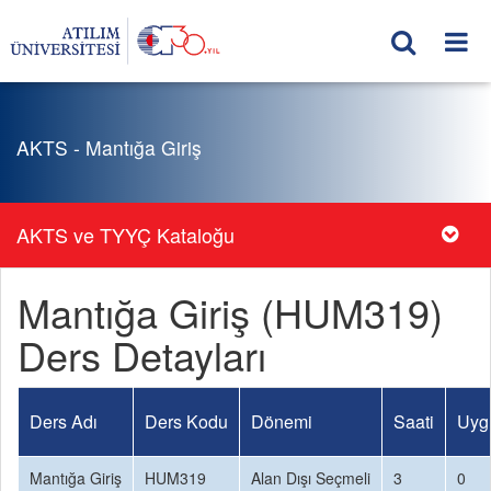
AKTS - Mantığa Giriş
AKTS ve TYYÇ Kataloğu
Mantığa Giriş (HUM319)
Ders Detayları
Ders Adı
Ders Kodu
Dönemi
Saati
Uyg
Mantığa Giriş
HUM319
Alan Dışı Seçmeli
3
0