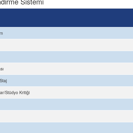
dirme Sistemi
ım
sı
Staj
ar/Stüdyo Kritiği