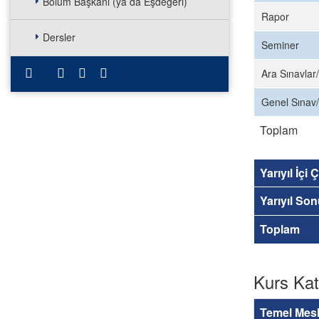
Bölüm Başkanı (ya da Eşdeğeri)
Rapor
Dersler
Seminer
Ara Sınavlar/
Genel Sınav/
Toplam
Yarıyıl İçi
Yarıyıl So
Toplam
Kurs Kat
Temel Mesl