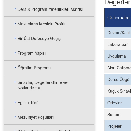
Değerlen
Ders & Program Yeterlilikleri Matrisi
Çalışmalar
Mezunların Mesleki Profili
Devam/Katıl
Bir Üst Dereceye Geçiş
Laboratuar
Program Yapısı
Uygulama
Öğretim Programı
Alan Çalışma
Derse Özgü 
Sınavlar, Değerlendirme ve
Notlandırma
Küçük Sınavl
Eğitim Türü
Ödevler
Sunum
Mezuniyet Koşulları
Projeler