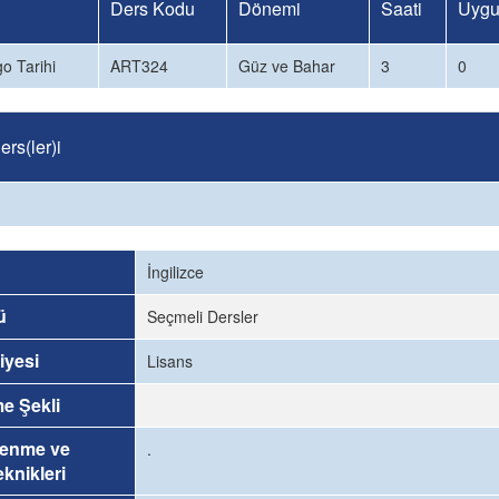
Ders Kodu
Dönemi
Saati
Uygu
go Tarihi
ART324
Güz ve Bahar
3
0
rs(ler)i
İngilizce
ü
Seçmeli Dersler
iyesi
Lisans
me Şekli
renme ve
.
knikleri