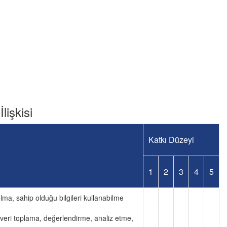
lişkisi
Katkı Düzeyi
1
2
3
4
5
olma, sahip olduğu bilgileri kullanabilme
, veri toplama, değerlendirme, analiz etme,