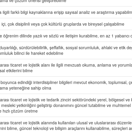
ama ve çözüm önerisi geliştirebilme
a ilgili farklı bilgi kaynaklarına erişip sayısal analiz ve araştırma yapabil
n içi, çok disiplinli veya çok kültürlü gruplarda ve bireysel çalışabilme
ce öğrenim dilinde yazılı ve sözlü ve iletişim kurabilme, en az 1 yabancı d
uyarlılığı, sürdürülebilirlik, şeffaflık, sosyal sorumluluk, ahlaki ve etik 
mluluk bilinci ile hareket edebilme
arası ticaret ve lojistik alanı ile ilgili mevzuatı okuma, anlama ve yoru
al etkilerini bilme
 boyunca edindiği interdisipliner bilgileri mevcut ekonomik, toplumsal,
ama yeteneğine sahip olma
arası ticaret ve lojistik ve tedarik zinciri sektöründeki yerel, bölgesel ve 
mesleki yetkinliğini geliştirip donanımını güncel tutabilme ve muhtemel 
ve hızlı çözüm üretme
arası ticaret ve lojistik alanında kullanılan ulusal ve uluslararası düzenlem
ini bilme, güncel teknoloji ve bilişim araçlarını kullanabilme, süreçleri an