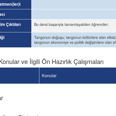
etmen(ler)i
acı
im Çıktıları
Bu dersi başarıyla tamamlayabilen öğrenciler;
iği
Tangonun doğuşu; tangonun kültürlere olan etkisi
tangonun ekonomiye ve politik değişimlere olan etk
Konular ve İlgili Ön Hazırlık Çalışmaları
Konular
ar