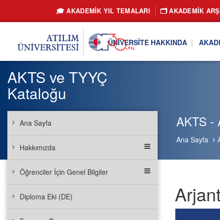
🎓 AKADEMİK YIL TEMALARI
🗂️ AKADEMIK ARŞ
ÜNIVERSITE HAKKINDA
AKAD
AKTS ve TYYÇ
Kataloğu
AKTS - A
Ana Sayfa
Ana Sayfa
Hakkımızda
Öğrenciler İçin Genel Bilgiler
Arjan
Diploma Eki (DE)