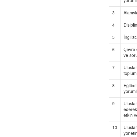
yoruml
3
Alanıyl
4
Disipli
5
İngiliz
6
Çevre d
ve soru
7
Uluslar
toplums
8
Eğitimi
yoruml
9
Uluslar
ederek 
etkin 
10
Uluslar
yönetim