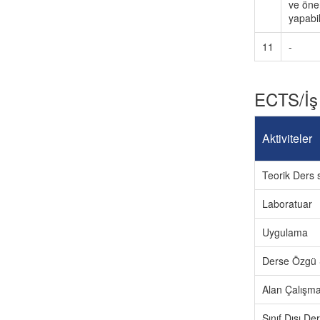
ve öne
yapabi
11
-
ECTS/İş
Aktiviteler
Teorik Ders s
Laboratuar
Uygulama
Derse Özgü 
Alan Çalışma
Sınıf Dışı D