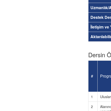
Uzmanlık/A
Destek Der
İletişim ve
Aktarılabil
Dersin Öğ
#
Progra
1
Uluslar
2
Alanınd