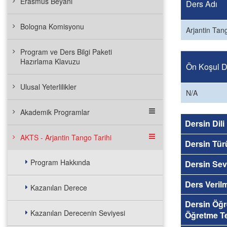
Erasmus Beyanı
Ders Adı
Bologna Komisyonu
Arjantin Tan
Program ve Ders Bilgi Paketi
Hazırlama Klavuzu
Ön Koşul De
Ulusal Yeterlilikler
N/A
Akademik Programlar
Dersin Dili
AKTS - Arjantin Tango Tarihi
Dersin Tür
Program Hakkında
Dersin Sev
Ders Veril
Kazanılan Derece
Dersin Öğ
Kazanılan Derecenin Seviyesi
Öğretme Te