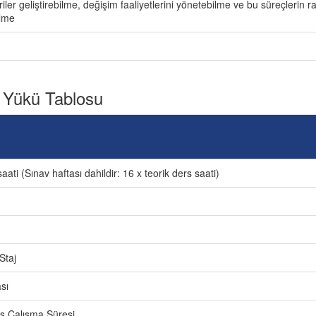
riler geliştirebilme, değişim faaliyetlerini yönetebilme ve bu süreçler
lme
 Yükü Tablosu
aati (Sınav haftası dahildir: 16 x teorik ders saati)
Staj
sı
ers Çalışma Süresi