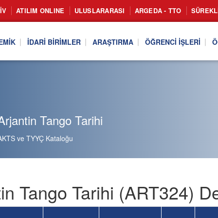
IV
ATILIM ONLINE
ULUSLARARASI
ARGEDA - TTO
SÜREKL
EMIK
İDARI BIRIMLER
ARAŞTIRMA
ÖĞRENCI İŞLERI
Ö
rjantin Tango Tarihi
AKTS ve TYYÇ Kataloğu
tin Tango Tarihi (ART324) De