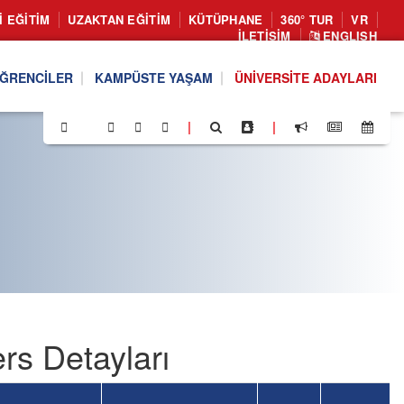
I EĞITIM
UZAKTAN EĞITIM
KÜTÜPHANE
360° TUR
VR
İLETIŞIM
ENGLISH
ĞRENCILER
KAMPÜSTE YAŞAM
ÜNIVERSITE ADAYLARI
|
|
rs Detayları