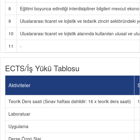
8
Eğitimi boyunca edindiği interdisipliner bilgileri mevcut ek
9
Uluslararası ticaret ve lojistik ve tedarik zinciri sektöründek
10
Uluslararası ticaret ve lojistik alanında kullanılan ulusal ve 
11
-
ECTS/İş Yükü Tablosu
Aktiviteler
S
Teorik Ders saati (Sınav haftası dahildir: 16 x teorik ders saati)
1
Laboratuar
Uygulama
Derse Özgü Staj