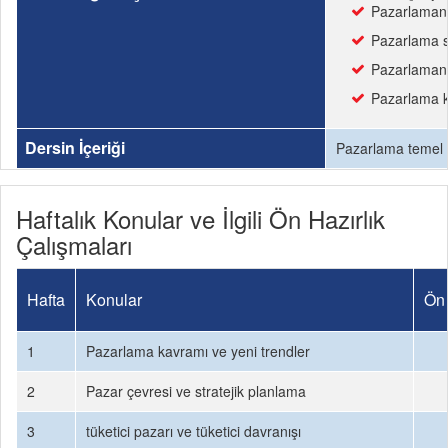
Pazarlamanı
Pazarlama st
Pazarlamanın
Pazarlama k
Dersin İçeriği
Pazarlama temel k
Haftalık Konular ve İlgili Ön Hazırlık
Çalışmaları
Hafta
Konular
Ön 
1
Pazarlama kavramı ve yeni trendler
2
Pazar çevresi ve stratejik planlama
3
tüketici pazarı ve tüketici davranışı