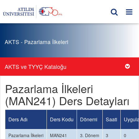
AKTS - Pazarlama İlkeleri
AKTS ve TYYÇ Kataloğu
Pazarlama İlkeleri
(MAN241) Ders Detayları
Ders Adı
Ders Kodu
Dönemi
Saati
Uygula
Pazarlama İlkeleri
MAN241
3. Dönem
3
0