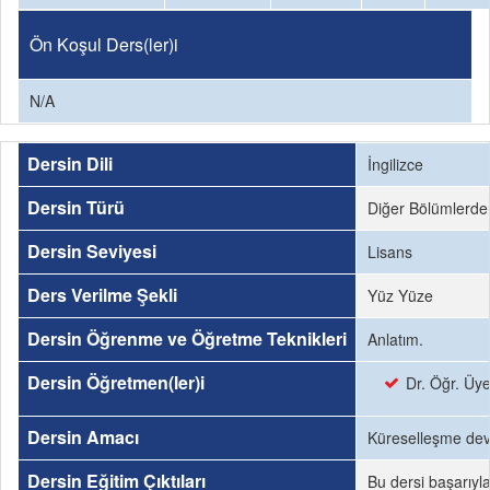
Ön Koşul Ders(ler)i
N/A
Dersin Dili
İngilizce
Dersin Türü
Diğer Bölümlerden
Dersin Seviyesi
Lisans
Ders Verilme Şekli
Yüz Yüze
Dersin Öğrenme ve Öğretme Teknikleri
Anlatım.
Dersin Öğretmen(ler)i
Dr. Öğr. Üy
Dersin Amacı
Küreselleşme deva
Dersin Eğitim Çıktıları
Bu dersi başarıyl