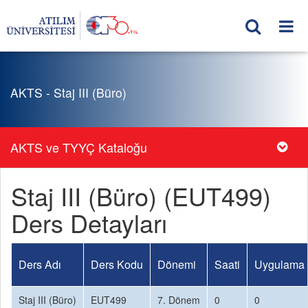
AKTS - Staj III (Büro)
AKTS ve TYYÇ Kataloğu
Staj III (Büro) (EUT499)
Ders Detayları
Ders Adı
Ders Kodu
Dönemi
Saati
Uygulama 
Staj III (Büro)
EUT499
7. Dönem
0
0