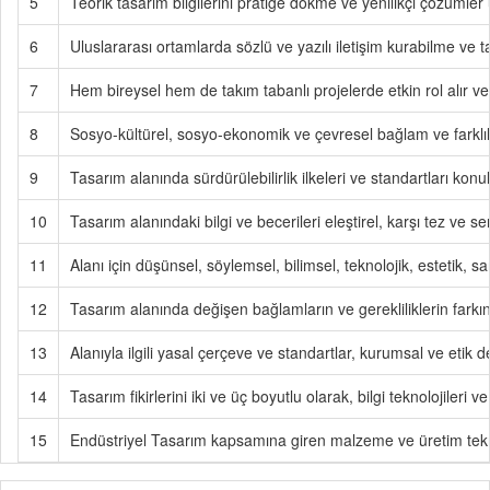
5
Teorik tasarım bilgilerini pratiğe dökme ve yenilikçi çözümler
6
Uluslararası ortamlarda sözlü ve yazılı iletişim kurabilme ve 
7
Hem bireysel hem de takım tabanlı projelerde etkin rol alır ve
8
Sosyo-kültürel, sosyo-ekonomik ve çevresel bağlam ve farklılıkl
9
Tasarım alanında sürdürülebilirlik ilkeleri ve standartları konul
10
Tasarım alanındaki bilgi ve becerileri eleştirel, karşı tez ve s
11
Alanı için düşünsel, söylemsel, bilimsel, teknolojik, estetik, san
12
Tasarım alanında değişen bağlamların ve gerekliliklerin fark
13
Alanıyla ilgili yasal çerçeve ve standartlar, kurumsal ve etik 
14
Tasarım fikirlerini iki ve üç boyutlu olarak, bilgi teknolojiler
15
Endüstriyel Tasarım kapsamına giren malzeme ve üretim teknol