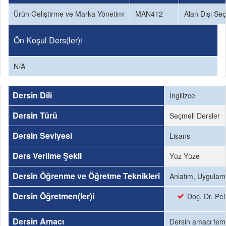
Ürün Geliştirme ve Marka Yönetimi
MAN412
Alan Dışı Se
Ön Koşul Ders(ler)i
N/A
Dersin Dili
İngilizce
Dersin Türü
Seçmeli Dersler
Dersin Seviyesi
Lisans
Ders Verilme Şekli
Yüz Yüze
Dersin Öğrenme ve Öğretme Teknikleri
Anlatım, Uygulam
Dersin Öğretmen(ler)i
Doç. Dr. Pe
Dersin Amacı
Dersin amacı teme