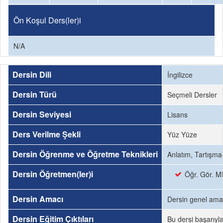
Ön Koşul Ders(ler)i
N/A
Dersin Dili
İngilizce
Dersin Türü
Seçmeli Dersler
Dersin Seviyesi
Lisans
Ders Verilme Şekli
Yüz Yüze
Dersin Öğrenme ve Öğretme Teknikleri
Anlatım, Tartışm
Dersin Öğretmen(ler)i
Öğr. Gör. M
Dersin Amacı
Dersin genel amac
Dersin Eğitim Çıktıları
Bu dersi başarıyl