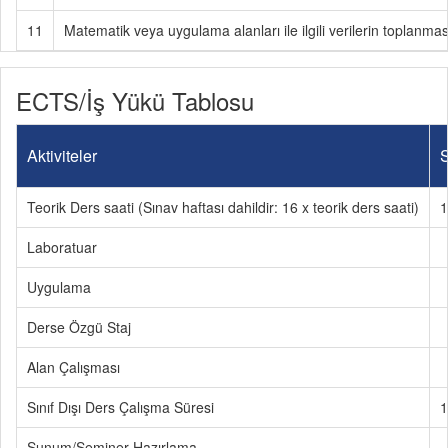
11
Matematik veya uygulama alanları ile ilgili verilerin toplanm
ECTS/İş Yükü Tablosu
Aktiviteler
S
Teorik Ders saati (Sınav haftası dahildir: 16 x teorik ders saati)
1
Laboratuar
Uygulama
Derse Özgü Staj
Alan Çalışması
Sınıf Dışı Ders Çalışma Süresi
1
Sunum/Seminer Hazırlama