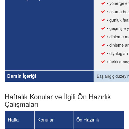
• yönergeler
• okuma becer
• günlük faa
• geçmişte y
• dinleme me
• dinleme ar
• diyalogları
• farklı amaç
Dersin İçeriği
Başlangıç düzeyinde
Haftalık Konular ve İlgili Ön Hazırlık
Çalışmaları
Hafta
Konular
Ön Hazırlık