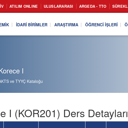
IV
ATILIM ONLINE
ULUSLARARASI
ARGEDA - TTO
SÜREKL
EMIK
İDARI BIRIMLER
ARAŞTIRMA
ÖĞRENCI İŞLERI
Ö
Korece I
AKTS ve TYYÇ Kataloğu
e I (KOR201) Ders Detayları