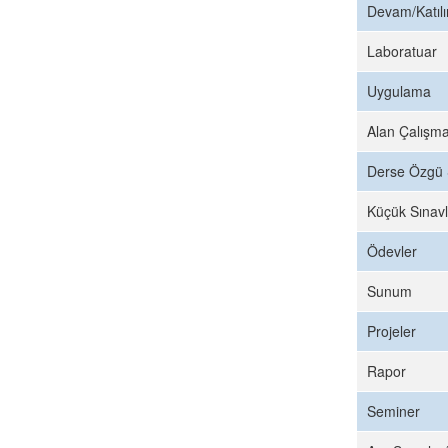
Devam/Katıl
Laboratuar
Uygulama
Alan Çalışma
Derse Özgü 
Küçük Sınavl
Ödevler
Sunum
Projeler
Rapor
Seminer