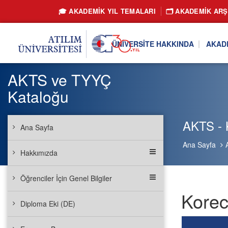
🎓 AKADEMİK YIL TEMALARI
🗂️ AKADEMIK ARŞ
ÜNIVERSITE HAKKINDA
AKAD
AKTS ve TYYÇ
Kataloğu
AKTS - 
Ana Sayfa
Ana Sayfa
Hakkımızda
Öğrenciler İçin Genel Bilgiler
Korec
Diploma Eki (DE)