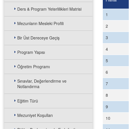
Ders & Program Yeterlilikleri Matrisi
1
Mezunların Mesleki Profili
2
3
Bir Üst Dereceye Geçiş
4
Program Yapısı
5
Öğretim Programı
6
Sınavlar, Değerlendirme ve
7
Notlandırma
8
Eğitim Türü
9
Mezuniyet Koşulları
10