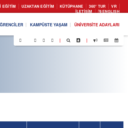
I EĞITIM
UZAKTAN EĞITIM
KÜTÜPHANE
360° TUR
VR
İLETIŞIM
ENGLISH
ĞRENCILER
KAMPÜSTE YAŞAM
ÜNIVERSITE ADAYLARI
|
|