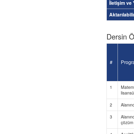
İletişim ve
Aktarılabil
Dersin Öğ
#
Progra
1
Matema
lisansü
2
Alanınd
3
Alanın
çözüm 