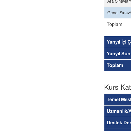
Ara Sınavlar/
Genel Sınav/
Toplam
Yarıyıl İçi
Yarıyıl So
Toplam
Kurs Kat
Temel Mesl
Uzmanlık/A
Destek Der