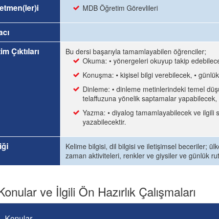
etmen(ler)i
MDB Öğretim Görevlileri
acı
im Çıktıları
Bu dersi başarıyla tamamlayabilen öğrenciler;
Okuma: • yönergeleri okuyup takip edebilecek
Konuşma: • kişisel bilgi verebilecek, • günlü
Dinleme: • dinleme metinlerindeki temel düşü
telaffuzuna yönelik saptamalar yapabilecek,
Yazma: • diyalog tamamlayabilecek ve ilgili s
yazabilecektir.
iği
Kelime bilgisi, dil bilgisi ve iletişimsel beceriler; 
zaman aktiviteleri, renkler ve giysiler ve günlük rut
Konular ve İlgili Ön Hazırlık Çalışmaları
Konular