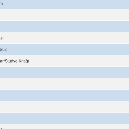
ım
sı
Staj
ar/Stüdyo Kritiği