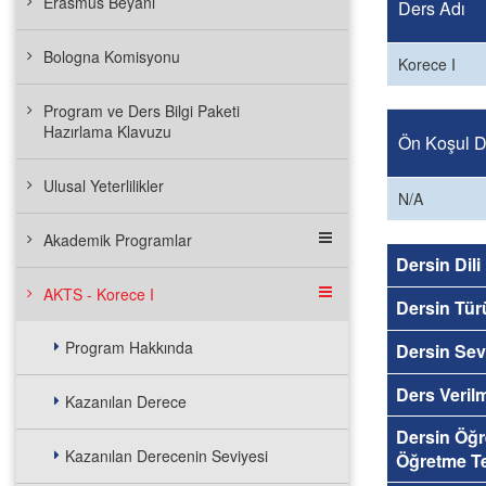
Erasmus Beyanı
Ders Adı
Bologna Komisyonu
Korece I
Program ve Ders Bilgi Paketi
Hazırlama Klavuzu
Ön Koşul De
Ulusal Yeterlilikler
N/A
Akademik Programlar
Dersin Dili
AKTS - Korece I
Dersin Tür
Program Hakkında
Dersin Sev
Ders Veril
Kazanılan Derece
Dersin Öğ
Kazanılan Derecenin Seviyesi
Öğretme Te