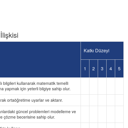
lişkisi
Katkı Düzeyi
1
2
3
4
5
bilgileri kullanarak matematik temelli
 yapmak için yeterli bilgiye sahip olur.
rak ortaöğretime uyarlar ve aktarır.
alanlardaki güncel problemleri modelleme ve
ve çözme becerisine sahip olur.