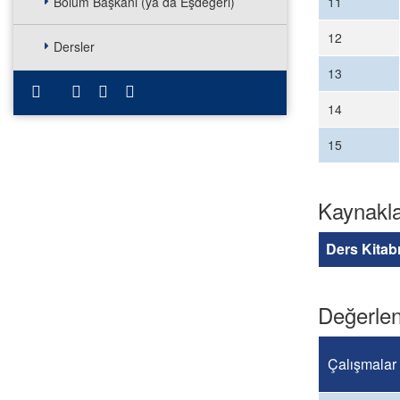
Bölüm Başkanı (ya da Eşdeğeri)
11
12
Dersler
13
14
15
Kaynakl
Ders Kitab
Değerlen
Çalışmalar