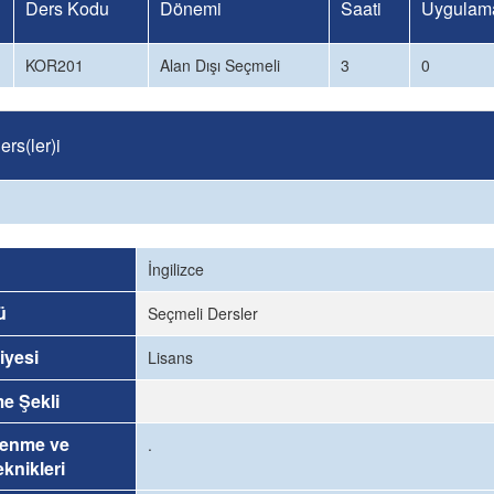
Ders Kodu
Dönemi
Saati
Uygulama
KOR201
Alan Dışı Seçmeli
3
0
rs(ler)i
İngilizce
ü
Seçmeli Dersler
iyesi
Lisans
me Şekli
renme ve
.
knikleri