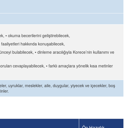
, • okuma becerilerini geliştirebilecek,
k faaliyetleri hakkında konuşabilecek,
nceyi bulabilecek, • dinleme aracılığıyla Korece’nin kullanımı ve
oruları cevaplayabilecek, • farklı amaçlara yönelik kısa metinler
ülkeler, uyruklar, meslekler, aile, duygular, yiyecek ve içecekler, boş
inler.
Ön Hazırlık