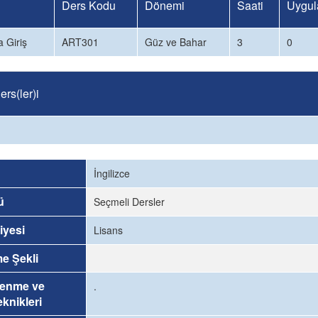
Ders Kodu
Dönemi
Saati
Uygul
a Giriş
ART301
Güz ve Bahar
3
0
rs(ler)i
İngilizce
ü
Seçmeli Dersler
iyesi
Lisans
me Şekli
renme ve
.
knikleri