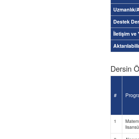
Uzmanlık/A
Destek Der
İletişim ve
Aktarılabil
Dersin Öğ
#
Progra
1
Matema
lisansü