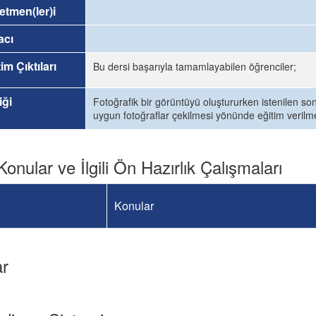
etmen(ler)i
acı
im Çıktıları
Bu dersi başarıyla tamamlayabilen öğrenciler;
iği
Fotoğrafik bir görüntüyü oluştururken istenilen s
uygun fotoğraflar çekilmesi yönünde eğitim verilme
Konular ve İlgili Ön Hazırlık Çalışmaları
Konular
ar