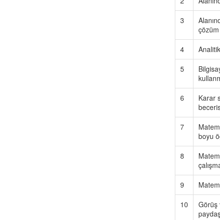
2
Alanınd
3
Alanın
çözüm 
4
Analit
5
Bilgisa
kullan
6
Karar s
beceris
7
Matema
boyu öğ
8
Matemat
çalışma
9
Matemat
10
Görüş v
paydaşl