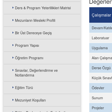
Değerlen
Ders & Program Yeterlilikleri Matrisi
Çalışmalar
Mezunların Mesleki Profili
Devam/Katıl
Bir Üst Dereceye Geçiş
Laboratuar
Program Yapısı
Uygulama
Öğretim Programı
Alan Çalışma
Derse Özgü 
Sınavlar, Değerlendirme ve
Notlandırma
Küçük Sınavl
Eğitim Türü
Ödevler
Sunum
Mezuniyet Koşulları
Projeler