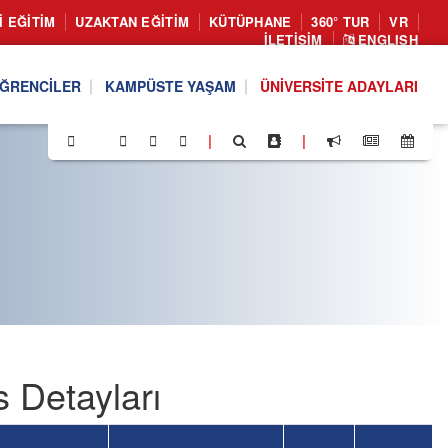
I EĞITIM
UZAKTAN EĞITIM
KÜTÜPHANE
360° TUR
VR
İLETIŞIM
ENGLISH
ĞRENCILER
KAMPÜSTE YAŞAM
ÜNIVERSITE ADAYLARI
|
|
s Detayları