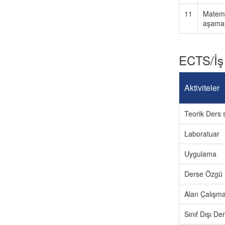
11
Matema
aşamala
ECTS/İş
Aktiviteler
Teorik Ders s
Laboratuar
Uygulama
Derse Özgü 
Alan Çalışma
Sınıf Dışı D