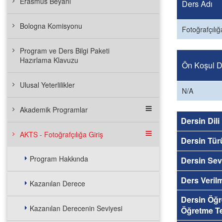
Erasmus Beyanı
Ders Adı
Bologna Komisyonu
Fotoğrafçılığ
Program ve Ders Bilgi Paketi
Hazırlama Klavuzu
Ön Koşul De
Ulusal Yeterlilikler
N/A
Akademik Programlar
Dersin Dili
AKTS - Fotoğrafçılığa Giriş
Dersin Tür
Program Hakkında
Dersin Sev
Ders Veril
Kazanılan Derece
Dersin Öğ
Kazanılan Derecenin Seviyesi
Öğretme Te