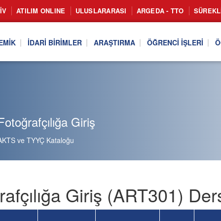
IV
ATILIM ONLINE
ULUSLARARASI
ARGEDA - TTO
SÜREKL
EMIK
İDARI BIRIMLER
ARAŞTIRMA
ÖĞRENCI İŞLERI
Ö
otoğrafçılığa Giriş
AKTS ve TYYÇ Kataloğu
rafçılığa Giriş (ART301) Der