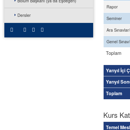
Bölüm Başkanı (ya da Eşdeğeri)
Rapor
Dersler
Seminer
Ara Sınavlar/
Genel Sınav/
Toplam
Yarıyıl İçi
Yarıyıl So
Toplam
Kurs Kat
Temel Mesl