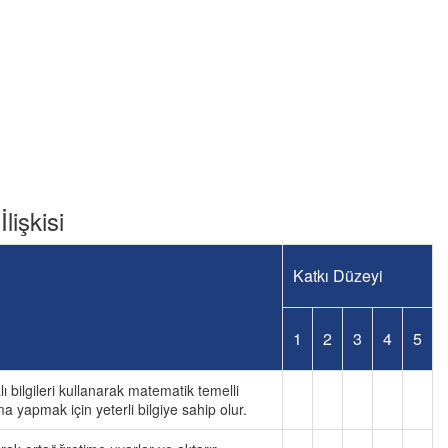
lişkisi
Katkı Düzeyi
1
2
3
4
5
bilgileri kullanarak matematik temelli
 yapmak için yeterli bilgiye sahip olur.