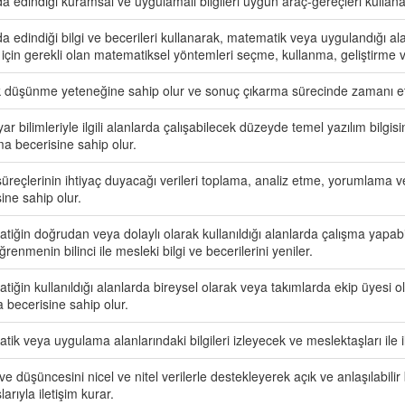
a edindiği kuramsal ve uygulamalı bilgileri uygun araç-gereçleri kullana
da edindiği bilgi ve becerileri kullanarak, matematik veya uygulandığı 
için gerekli olan matematiksel yöntemleri seçme, kullanma, geliştirme 
ik düşünme yeteneğine sahip olur ve sonuç çıkarma sürecinde zamanı etk
yar bilimleriyle ilgili alanlarda çalışabilecek düzeyde temel yazılım bilgisin
ma becerisine sahip olur.
üreçlerinin ihtiyaç duyacağı verileri toplama, analiz etme, yorumlama ve
ine sahip olur.
tiğin doğrudan veya dolaylı olarak kullanıldığı alanlarda çalışma yapab
renmenin bilinci ile mesleki bilgi ve becerilerini yeniler.
iğin kullanıldığı alanlarda bireysel olarak veya takımlarda ekip üyesi o
 becerisine sahip olur.
ik veya uygulama alanlarındaki bilgileri izleyecek ve meslektaşları ile il
e düşüncesini nicel ve nitel verilerle destekleyerek açık ve anlaşılabilir 
arıyla iletişim kurar.