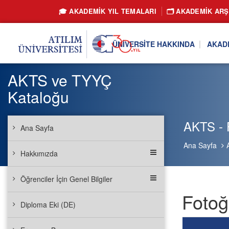
🎓 AKADEMİK YIL TEMALARI
🗂️ AKADEMIK ARŞ
ÜNIVERSITE HAKKINDA
AKAD
AKTS ve TYYÇ
Kataloğu
AKTS - F
Ana Sayfa
Ana Sayfa
Hakkımızda
Öğrenciler İçin Genel Bilgiler
Fotoğ
Diploma Eki (DE)