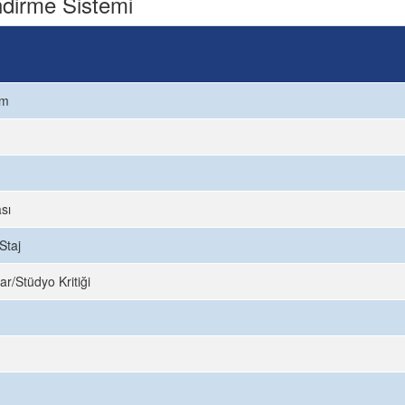
dirme Sistemi
ım
sı
Staj
ar/Stüdyo Kritiği