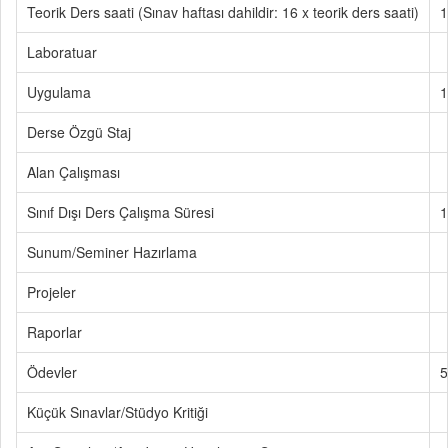
Teorik Ders saati (Sınav haftası dahildir: 16 x teorik ders saati)
1
Laboratuar
Uygulama
1
Derse Özgü Staj
Alan Çalışması
Sınıf Dışı Ders Çalışma Süresi
1
Sunum/Seminer Hazırlama
Projeler
Raporlar
Ödevler
5
Küçük Sınavlar/Stüdyo Kritiği