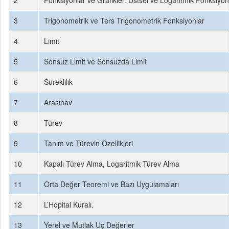
2
Fonksiyonlar ve Grafikler. Üstsel ve Logaritmik Fonksiyon
3
Trigonometrik ve Ters Trigonometrik Fonksiyonlar
4
Limit
5
Sonsuz Limit ve Sonsuzda Limit
6
Süreklilik
7
Arasınav
8
Türev
9
Tanım ve Türevin Özellikleri
10
Kapalı Türev Alma, Logaritmik Türev Alma
11
Orta Değer Teoremi ve Bazı Uygulamaları
12
L’Hopital Kuralı.
13
Yerel ve Mutlak Uç Değerler