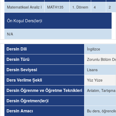
Matematiksel Analiz I
MATH135
1. Dönem
4
2
Ön Koşul Ders(ler)i
N/A
Dersin Dili
İngilizce
Dersin Türü
Zorunlu Bölüm De
Dersin Seviyesi
Lisans
Ders Verilme Şekli
Yüz Yüze
Dersin Öğrenme ve Öğretme Teknikleri
Anlatım, Tartışm
Dersin Öğretmen(ler)i
Dersin Amacı
Bu ders, öğrencile