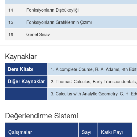
14
Fonksiyonların Dışbükeyliği
15
Fonksiyonların Grafiklerinin Çizimi
16
Genel Sınav
Kaynaklar
Ders Kitabı
1. A complete Course, R. A. Adams, 4th Edi
Diğer Kaynaklar
2. Thomas' Calculus, Early Transcendentals,
3. Calculus with Analytic Geometry, C. H. Ed
Değerlendirme Sistemi
Çalışmalar
Sayı
Katkı Payı