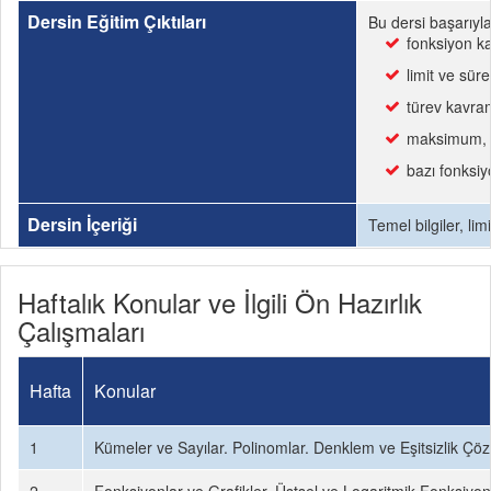
Dersin Eğitim Çıktıları
Bu dersi başarıyl
fonksiyon kav
limit ve süre
türev kavram
maksimum, mi
bazı fonksiyo
Dersin İçeriği
Temel bilgiler, li
Haftalık Konular ve İlgili Ön Hazırlık
Çalışmaları
Hafta
Konular
1
Kümeler ve Sayılar. Polinomlar. Denklem ve Eşitsizlik Çöz