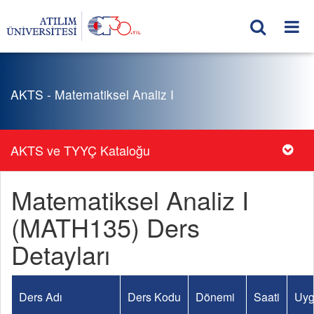
AKTS - Matematiksel Analiz I
AKTS ve TYYÇ Kataloğu
Matematiksel Analiz I
(MATH135) Ders
Detayları
Ders Adı
Ders Kodu
Dönemi
Saati
Uyg