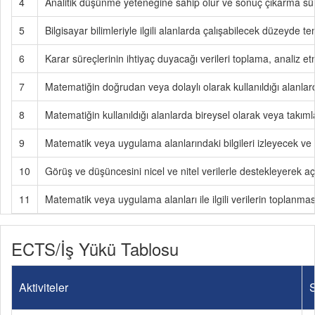
4
Analitik düşünme yeteneğine sahip olur ve sonuç çıkarma sür
5
Bilgisayar bilimleriyle ilgili alanlarda çalışabilecek düzeyde te
6
Karar süreçlerinin ihtiyaç duyacağı verileri toplama, analiz e
7
Matematiğin doğrudan veya dolaylı olarak kullanıldığı alanlar
8
Matematiğin kullanıldığı alanlarda bireysel olarak veya takıml
9
Matematik veya uygulama alanlarındaki bilgileri izleyecek ve me
10
Görüş ve düşüncesini nicel ve nitel verilerle destekleyerek açık
11
Matematik veya uygulama alanları ile ilgili verilerin toplanm
ECTS/İş Yükü Tablosu
Aktiviteler
S