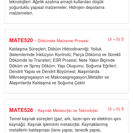
teknolojileri. Ağırlık azatma amaçlı kullanılan düşük
yoğunluklu yapısal malzemeler. Hidrojen depolama
malzemeleri.
-
MATE520
(3 + 0) 5
Dökümde Malzeme Prosesi
Katılaşma Süreçleri; Döküm Hidrodinamiği; Yolluk
Sistemlerinde İnklüzyon Kontrolü; Parça Dökümü ve Sürekli
Dökümde Isı Transferi; ESR Prosesi; Nete Yakın Biçimde
Döküm ve Sprey Döküm; Yapı Oluşumu; Soğuma Eğrileri;
Dendrit Yapısı ve Dendrit Büyümesi; Alaşımlarda
Mikrosegregasyon ve Makrosegregasyon;Metaller ve
Alaşımlarda Katılaşma ve Soğuma Çekin
-
MATE528
(3 + 0) 5
Kaynak Metalurjisi ve Teknolojisi
Temel kaynak süreçleri (gaz, ark, lazer-ışını ve elektron-ışını
kaynağı). Kaynak işleminin metalurjisi. Kaynaklanmış
metallerin katılaşması (tane yapısı, tanecik yapısı,