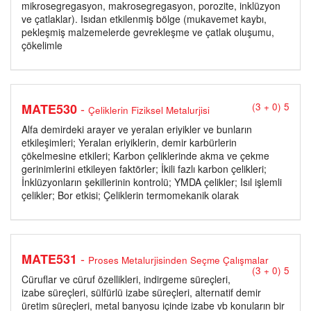
mikrosegregasyon, makrosegregasyon, porozite, inklüzyon
ve çatlaklar). Isıdan etkilenmiş bölge (mukavemet kaybı,
pekleşmiş malzemelerde gevrekleşme ve çatlak oluşumu,
çökelimle
-
MATE530
(3 + 0) 5
Çeliklerin Fiziksel Metalurjisi
Alfa demirdeki arayer ve yeralan eriyikler ve bunların
etkileşimleri; Yeralan eriyiklerin, demir karbürlerin
çökelmesine etkileri; Karbon çeliklerinde akma ve çekme
gerinimlerini etkileyen faktörler; İkili fazlı karbon çelikleri;
İnklüzyonların şekillerinin kontrolü; YMDA çelikler; Isıl işlemli
çelikler; Bor etkisi; Çeliklerin termomekanik olarak
-
MATE531
Proses Metalurjisinden Seçme Çalışmalar
(3 + 0) 5
Cüruflar ve cüruf özellikleri, indirgeme süreçleri,
izabe süreçleri, sülfürlü izabe süreçleri, alternatif demir
üretim süreçleri, metal banyosu içinde izabe vb konuların bir