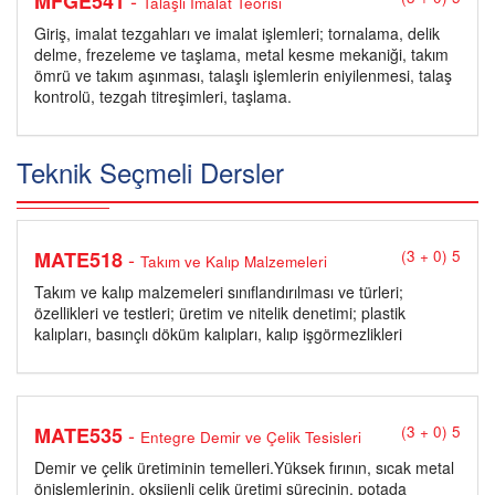
-
MFGE541
Talaşlı İmalat Teorisi
Giriş, imalat tezgahları ve imalat işlemleri; tornalama, delik
delme, frezeleme ve taşlama, metal kesme mekaniği, takım
ömrü ve takım aşınması, talaşlı işlemlerin eniyilenmesi, talaş
kontrolü, tezgah titreşimleri, taşlama.
Teknik Seçmeli Dersler
-
MATE518
(3 + 0) 5
Takım ve Kalıp Malzemeleri
Takım ve kalıp malzemeleri sınıflandırılması ve türleri;
özellikleri ve testleri; üretim ve nitelik denetimi; plastik
kalıpları, basınçlı döküm kalıpları, kalıp işgörmezlikleri
-
MATE535
(3 + 0) 5
Entegre Demir ve Çelik Tesisleri
Demir ve çelik üretiminin temelleri.Yüksek fırının, sıcak metal
önişlemlerinin, oksijenli çelik üretimi sürecinin, potada