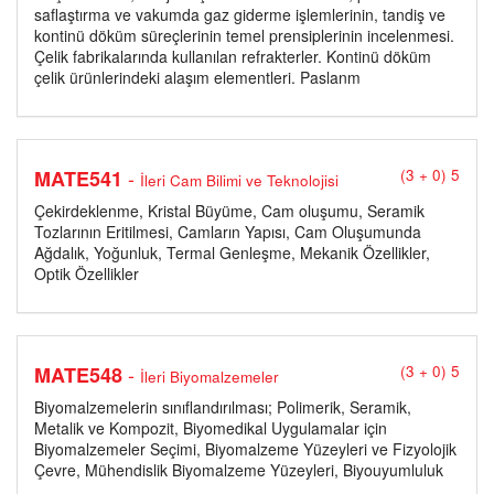
saflaştırma ve vakumda gaz giderme işlemlerinin, tandiş ve
kontinü döküm süreçlerinin temel prensiplerinin incelenmesi.
Çelik fabrikalarında kullanılan refrakterler. Kontinü döküm
çelik ürünlerindeki alaşım elementleri. Paslanm
-
MATE541
(3 + 0) 5
İleri Cam Bilimi ve Teknolojisi
Çekirdeklenme, Kristal Büyüme, Cam oluşumu, Seramik
Tozlarının Eritilmesi, Camların Yapısı, Cam Oluşumunda
Ağdalık, Yoğunluk, Termal Genleşme, Mekanik Özellikler,
Optik Özellikler
-
MATE548
(3 + 0) 5
İleri Biyomalzemeler
Biyomalzemelerin sınıflandırılması; Polimerik, Seramik,
Metalik ve Kompozit, Biyomedikal Uygulamalar için
Biyomalzemeler Seçimi, Biyomalzeme Yüzeyleri ve Fizyolojik
Çevre, Mühendislik Biyomalzeme Yüzeyleri, Biyouyumluluk