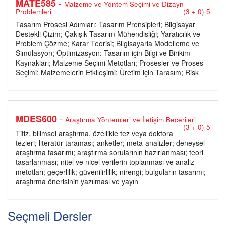
-
MATE585
Malzeme ve Yöntem Seçimi ve Dizayn
Problemleri
(3 + 0) 5
Tasarım Prosesi Adımları; Tasarım Prensipleri; Bilgisayar
Destekli Çizim; Çakışık Tasarım Mühendisliği; Yaratıcılık ve
Problem Çözme; Karar Teorisi; Bilgisayarla Modelleme ve
Simülasyon; Optimizasyon; Tasarım için Bilgi ve Birikim
Kaynakları; Malzeme Seçimi Metotları; Prosesler ve Proses
Seçimi; Malzemelerin Etkileşimi; Üretim için Tarasım; Risk
-
MDES600
Araştırma Yöntemleri ve İletişim Becerileri
(3 + 0) 5
Titiz, bilimsel araştırma, özellikle tez veya doktora
tezleri; literatür taraması; anketler; meta-analizler; deneysel
araştırma tasarımı; araştırma sorularının hazırlanması; teori
tasarlanması; nitel ve nicel verilerin toplanması ve analiz
metotları; geçerlilik; güvenilirlilik; nirengi; bulguların tasarımı;
araştırma önerisinin yazılması ve yayın
Seçmeli Dersler