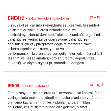
-
ENE412
(3 + 0) 5
Yakıt Hücreleri Teknolojileri
Giriş, yakıt pili çalışma ilkeleri,tarihçesi, çeşitleri, bileşenleri
ve sistemleri;yakıt hücresi termodinamiği ve
elektrokimya:Nernst denklemi,Tafel denklemi,hücre gerilimi,
yakıt hücresi verimliliği ve operasyonel yakıt hücresi
gerilimleri için kayıplar;proton değişim membranı yakıt
pilleri:bileşenler ve sistem, yapım ve
performans,kritiksorunlar ve son gelişmeler;yakıt hücresi istif
tasarımı ve hesaplamaları;hidrojen üretimi, depolanması,
güvenliği ve altyapısı;yakıt pili santralinin dengesi.
-
IE509
(3 + 0) 5
Üretim Sistemleri
Organizasyonel sistemlerde üretim yönetimi ve kontrol, farklı
yaklaşımlarla malzeme yönetimi, master planlama ve üretim
planlama kavramları, tümleşik planlama, parti miktarı
belirleme, imalat sistemlerinde çizelgeleme, hizmet