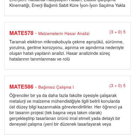
Kinematiği, Enerji Bağımlı Sabit Küre İyon-İyon Saçılma Yakla
-
MATE578
(3 + 0) 5
Malzemelerin Hasar Analizi
Taramalı elektron mikroskobuyla çekme aşırıyükü, sürünme,
yorulma, gerilme korozyonu, aşınma ve aşındırma nedeniyle
oluşan hatalı yapıların analizi. Hasar analizinde süreç
hatalarının tanımlanması ve rolü
-
MATE586
(3 + 0) 5
Bağımsız Çalışma I
Öğrenciler bir ya da daha fazla fakülte üyesiyle çalışarak
metalurji ve malzeme mühendisliğiyle ilgili belirli konularda
üst düzey bilgi kazanmakla görevlendirilirler. Her öğrenci ya
bir tasarım projesi (tek başına veya takım olarak)
gerçekleştirip tasarlanan ürünü imal etmeli yada detaylı bir
deneysel çalışma (yeni bir düzenek tasarlayarak veya