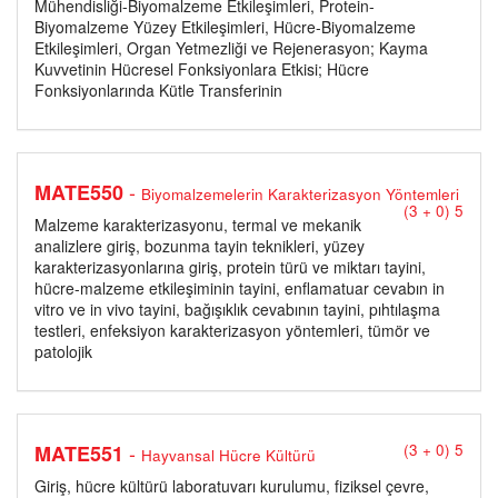
Mühendisliği-Biyomalzeme Etkileşimleri, Protein-
Biyomalzeme Yüzey Etkileşimleri, Hücre-Biyomalzeme
Etkileşimleri, Organ Yetmezliği ve Rejenerasyon; Kayma
Kuvvetinin Hücresel Fonksiyonlara Etkisi; Hücre
Fonksiyonlarında Kütle Transferinin
-
MATE550
Biyomalzemelerin Karakterizasyon Yöntemleri
(3 + 0) 5
Malzeme karakterizasyonu, termal ve mekanik
analizlere giriş, bozunma tayin teknikleri, yüzey
karakterizasyonlarına giriş, protein türü ve miktarı tayini,
hücre-malzeme etkileşiminin tayini, enflamatuar cevabın in
vitro ve in vivo tayini, bağışıklık cevabının tayini, pıhtılaşma
testleri, enfeksiyon karakterizasyon yöntemleri, tümör ve
patolojik
-
MATE551
(3 + 0) 5
Hayvansal Hücre Kültürü
Giriş, hücre kültürü laboratuvarı kurulumu, fiziksel çevre,