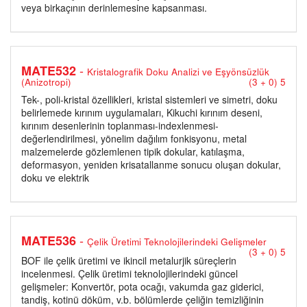
veya birkaçının derinlemesine kapsanması.
-
MATE532
Kristalografik Doku Analizi ve Eşyönsüzlük
(Anizotropi)
(3 + 0) 5
Tek-, poli-kristal özellikleri, kristal sistemleri ve simetri, doku
belirlemede kırınım uygulamaları, Kikuchi kırınım deseni,
kırınım desenlerinin toplanması-indexlenmesi-
değerlendirilmesi, yönelim dağılım fonkisyonu, metal
malzemelerde gözlemlenen tipik dokular, katılaşma,
deformasyon, yeniden krisatallanme sonucu oluşan dokular,
doku ve elektrik
-
MATE536
Çelik Üretimi Teknolojilerindeki Gelişmeler
(3 + 0) 5
BOF ile çelik üretimi ve ikincil metalurjik süreçlerin
incelenmesi. Çelik üretimi teknolojilerindeki güncel
gelişmeler: Konvertör, pota ocağı, vakumda gaz giderici,
tandiş, kotinü döküm, v.b. bölümlerde çeliğin temizliğinin