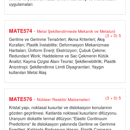
uygulamaları
-
MATE574
Metal Şekillendirmede Mekanik ve Metalurji
(3 + 0) 5
Gerilme ve Gerinme Tensörleri; Akma Kriterleri; Akış
Kuralları; Plastik İnstabilite; Deformasyon Mekanizması
Haritaları; Üniform Enerji; Ekstrüzyon; Çubuk Çekme;
Redundant Work; Haddeleme ve Sac Çekmenin Kütük
Analizi; Kayma Çizgisi Alanı Teorisi; Şekillenebilirlik; Plastik
Anizotropi; Şekillendirme Limiti Diyagramları; Yaygın
kullanılan Metal Alaş
-
MATE576
(3 + 0) 5
Nükleer Reaktör Malzemeleri
Kristal yapı, noktasal kusurlar ve dislokasyon konularının
gözden geçirilmesi. Katılarda noktasal kusurların difüzyonu.
Uranyum dioksitte termal difüzyon."Elastic Continuum
Predictions" ile dislokasyon yakınında Gerilme ve Gerinme
Enerjileri. Katılarda Radyasyon Hasarı, Elastik Çarpışma