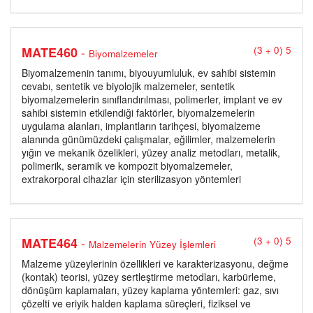
-
MATE460
(3 + 0) 5
Biyomalzemeler
Biyomalzemenin tanımı, biyouyumluluk, ev sahibi sistemin
cevabı, sentetik ve biyolojik malzemeler, sentetik
biyomalzemelerin sınıflandırılması, polimerler, implant ve ev
sahibi sistemin etkilendiği faktörler, biyomalzemelerin
uygulama alanları, implantların tarihçesi, biyomalzeme
alanında günümüzdeki çalışmalar, eğilimler, malzemelerin
yığın ve mekanik özelikleri, yüzey analiz metodları, metalik,
polimerik, seramik ve kompozit biyomalzemeler,
extrakorporal cihazlar için sterilizasyon yöntemleri
-
MATE464
(3 + 0) 5
Malzemelerin Yüzey İşlemleri
Malzeme yüzeylerinin özellikleri ve karakterizasyonu, değme
(kontak) teorisi, yüzey sertleştirme metodları, karbürleme,
dönüşüm kaplamaları, yüzey kaplama yöntemleri: gaz, sıvı
çözelti ve eriyik halden kaplama süreçleri, fiziksel ve