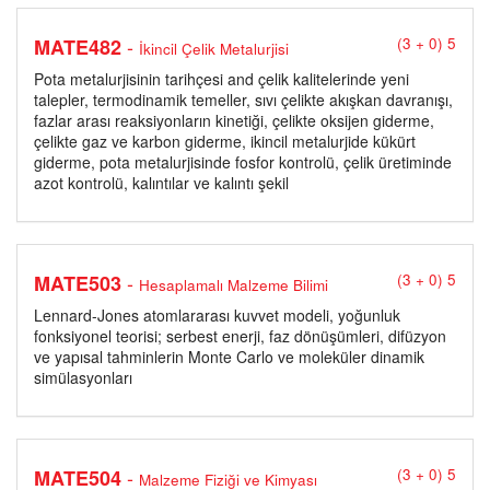
-
MATE482
(3 + 0) 5
İkincil Çelik Metalurjisi
Pota metalurjisinin tarihçesi and çelik kalitelerinde yeni
talepler, termodinamik temeller, sıvı çelikte akışkan davranışı,
fazlar arası reaksiyonların kinetiği, çelikte oksijen giderme,
çelikte gaz ve karbon giderme, ikincil metalurjide kükürt
giderme, pota metalurjisinde fosfor kontrolü, çelik üretiminde
azot kontrolü, kalıntılar ve kalıntı şekil
-
MATE503
(3 + 0) 5
Hesaplamalı Malzeme Bilimi
Lennard-Jones atomlararası kuvvet modeli, yoğunluk
fonksiyonel teorisi; serbest enerji, faz dönüşümleri, difüzyon
ve yapısal tahminlerin Monte Carlo ve moleküler dinamik
simülasyonları
-
MATE504
(3 + 0) 5
Malzeme Fiziği ve Kimyası