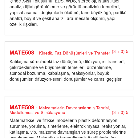
içinde X-ışını oluşuımu, EDS, WDS, stereoloji, istatistiksel
analiz, dijital görüntüleme ve görüntü analizinin temelleri,
yapısal aşamalı değişmlerin ölçümü, tane büyüklüğü, partikül
analizi, boyut ve şekil analizi, ara-mesafe ölçümü, yapı-
özellik ilişkileri.
-
MATE508
(3 + 0) 5
Kinetik, Faz Dönüşümleri ve Transfer
Katılaşma sürecindeki faz dönüşümü, difüzyon, ısı transferi,
çekirdeklenme ve büyümenin temelleri; düzenlenme,
spinodal bozunma, kabalaşma, reaksiyonlar, büyük
dönüşümler, difüzyon-sınırlı dönüşümler ve camsı geçişler.
-
MATE509
Malzemelerin Davranışlarının Teorisi,
Modellemesi ve Simülasyonu
(3 + 0) 5
Matematiksel ve fiziksel modellerin plastik deformasyon,
sürünme, yorulma, sinterleme, elektrokimyasal reaksiyonlar,
katılaşma, v.b. malzeme davranışları ve süreç problemlerine
uygulanması. Mekanik ve termodinamik özelliklerin, faz