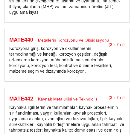
sistemlerinde çizelgeleme: tasarım ve uyarlama, malzeme-
ihtiyaç-planlama (MRP) ve tam-zamanında-üretim (JIT)
uygulama kıyasl
-
MATE440
Metallerin Korozyonu ve Oksidasyonu
(3 + 0) 5
Korozyona giriş, korozyon ve oksitlenmenin
termodinamiği ve kinetiği, korozyon çeşitleri, değişik
ortamlarda korozyon, mühendislik malzemelerinin
korozyonu, korozyon test, kontrol ve önleme teknikleri,
malzeme seçim ve dizaynında korozyon.
-
MATE442
(3 + 0) 5
Kaynak Metalurjisi ve Teknolojisi
Kaynakla ilgili terim ve tanımlamalar, kaynak proseslerinin
sınıflandırılması, yaygın kullanılan kaynak prosesleri,
uygulama alanları, avantajları ve dezavantajları; tipik kaynak
süreksizlikleri; kaynaklı birleştirmelere uygulanan tahribatlı ve
tahribatsız testler; kaynakta kalite; demir esaslı ve demir dışı