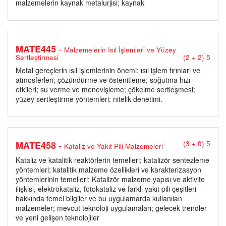
malzemelerin kaynak metalurjisi; kaynak
-
MATE445
Malzemelerin Isıl İşlemleri ve Yüzey
Sertleştirmesi
(2 + 2) 5
Metal gereçlerin ısıl işlemlerinin önemi; ısıl işlem fırınları ve
atmosferleri; çözündürme ve östenitleme; soğutma hızı
etkileri; su verme ve menevişleme; çökelme sertleşmesi;
yüzey sertleştirme yöntemleri; nitelik denetimi.
-
MATE458
(3 + 0) 5
Kataliz ve Yakıt Pili Malzemeleri
Kataliz ve katalitik reaktörlerin temelleri; katalizör sentezleme
yöntemleri; katalitik malzeme özellikleri ve karakterizasyon
yöntemlerinin temelleri; Katalizör malzeme yapısı ve aktivite
ilişkisi, elektrokataliz, fotokataliz ve farklı yakıt pili çeşitleri
hakkında temel bilgiler ve bu uygulamarda kullanılan
malzemeler; mevcut teknoloji uygulamaları; gelecek trendler
ve yeni gelişen teknolojiler