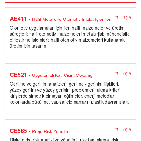
-
AE411
(3 + 1) 5
Hafif Metallerle Otomotiv İmalat İşlemleri
Otomotiv uygulamaları için ileri hafif malzemeler ve üretim
süreçleri; hafif otomotiv malzemeleri metalurjisi; mühendislik
birleştirme işlemleri; hafif otomotiv malzemeleri kullanarak
üretim için tasarım.
-
CE521
(3 + 0) 5
Uygulamalı Katı Cisim Mekaniği
Gerilme ve gerinim analizleri, gerilme - gerinim ilişkileri,
yüzey gerilim ve yüzey gerinim problemleri, akma kriteri,
kirişlerde simetrik olmayan eğilmeler, enerji metodları,
kolonlarda bükülme, yapısal elemanların plastik davranışları.
-
CE565
(3 + 0) 5
Proje Risk Yönetimi
Riske giriş, risk analizi ve yönetimi, risk tanımlama, risk