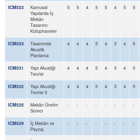
ICM523
Kamusal
5
5
4
5
5
4
5
5
Yapılarda İç
Mekân
Tasarımı:
Kütüphaneler
ICM533
Tasarımda
4
4
4
5
4
3
4
5
Akustik
Planlama
ICM531
Yapı Akustiği
4
4
4
5
4
3
4
5
Teorisi
ICM532
Yapı Akustiği
4
4
4
5
4
3
4
5
Teorisi II
ICM525
Mekân Üretim
-
-
-
-
-
-
-
-
Süreci
ICM529
İç Mekân ve
-
-
-
-
-
-
-
-
Peyzaj