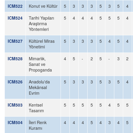
ICM522
Konut ve Kültür
5
3
3
3
5
3
5
4
ICM524
Tarihi Yapıları
5
4
4
4
5
5
5
4
Araştırma
Yöntemleri
ICM527
Kültürel Miras
5
3
3
3
5
4
5
4
Yönetimi
ICM528
Mimarlık,
4
5
-
2
5
-
3
2
Sanat ve
Propoganda
ICM526
Anadolu'da
5
3
3
3
5
3
5
4
Mekânsal
Evrim
ICM503
Kentsel
5
5
5
5
5
4
5
5
Tasarım
ICM504
İleri Renk
4
4
4
5
4
3
4
5
Kuramı