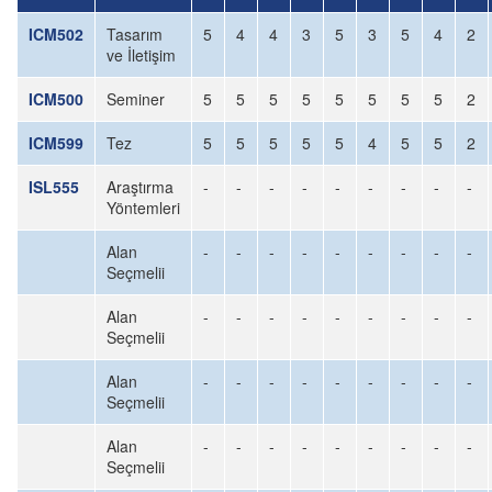
ICM502
Tasarım
5
4
4
3
5
3
5
4
2
ve İletişim
ICM500
Seminer
5
5
5
5
5
5
5
5
2
ICM599
Tez
5
5
5
5
5
4
5
5
2
ISL555
Araştırma
-
-
-
-
-
-
-
-
-
Yöntemleri
Alan
-
-
-
-
-
-
-
-
-
Seçmelii
Alan
-
-
-
-
-
-
-
-
-
Seçmelii
Alan
-
-
-
-
-
-
-
-
-
Seçmelii
Alan
-
-
-
-
-
-
-
-
-
Seçmelii