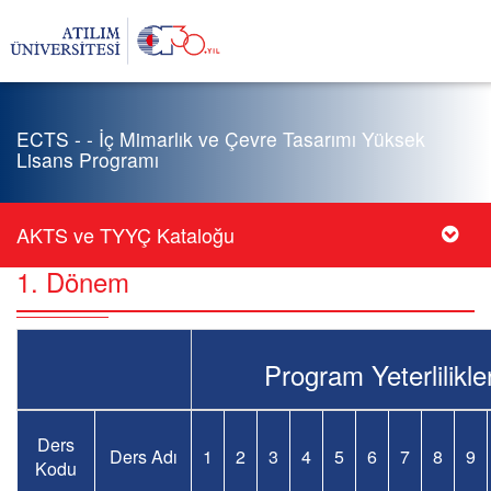
ECTS - - İç Mimarlık ve Çevre Tasarımı Yüksek
Lisans Programı
AKTS ve TYYÇ Kataloğu
1. Dönem
Program Yeterlilikler
Ders
Ders Adı
1
2
3
4
5
6
7
8
9
Kodu