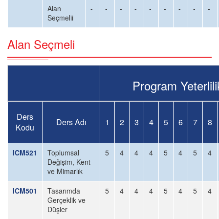
Alan
-
-
-
-
-
-
-
-
-
Seçmelii
Alan Seçmeli
Program Yeterlilik
Ders
Ders Adı
1
2
3
4
5
6
7
8
Kodu
ICM521
Toplumsal
5
4
4
4
5
4
5
4
Değişim, Kent
ve Mimarlık
ICM501
Tasarımda
5
4
4
4
5
4
5
4
Gerçeklik ve
Düşler