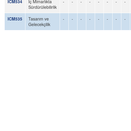
ICM534
İç Mimarlıkta
-
-
-
-
-
-
-
-
Sürdürülebilirlik
ICM535
Tasarım ve
-
-
-
-
-
-
-
-
Gelecekçilik